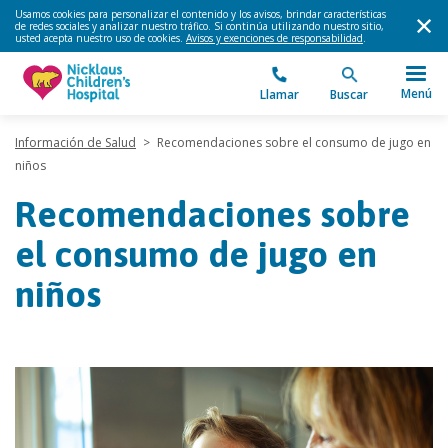
Usamos cookies para personalizar el contenido y los avisos, brindar características
de redes sociales y analizar nuestro tráfico. Si continúa utilizando nuestro sitio,
usted acepta nuestro uso de cookies.
Avisos y exenciones de responsabilidad
.
Menú
Llamar
Buscar
Información de Salud
>
Recomendaciones sobre el consumo de jugo en
niños
Recomendaciones sobre
el consumo de jugo en
niños