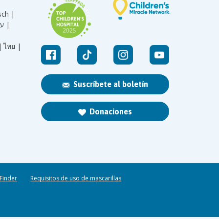
sch |
עברית |
|
ไทย |
Suscríbete al boletín
Donaciones
 Finder
Requisitos de uso de mascarillas