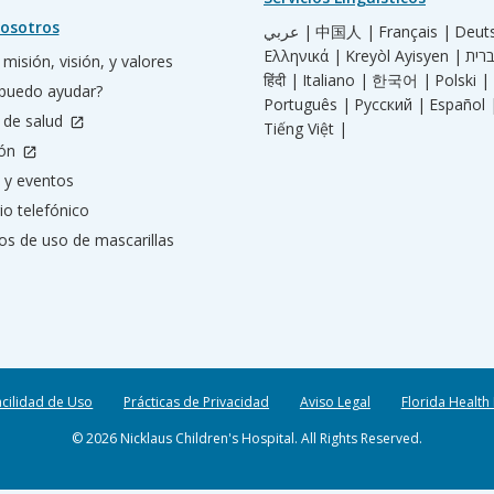
osotros
عربي |
中国人 |
Français |
Deut
Ελληνικά |
Kreyòl Ayisyen |
misión, visión, y valores
हिंदी |
Italiano |
한국어 |
Polski |
puedo ayudar?
Português |
Русский |
Español 
 de salud
Tiếng Việt |
ión
 y eventos
io telefónico
os de uso de mascarillas
acilidad de Uso
Prácticas de Privacidad
Aviso Legal
Florida Health
© 2026 Nicklaus Children's Hospital. All Rights Reserved.