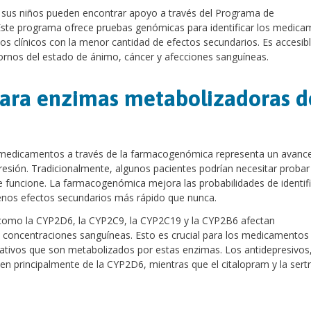
a sus niños pueden encontrar apoyo a través del Programa de
Este programa ofrece pruebas genómicas para identificar los medic
 clínicos con la menor cantidad de efectos secundarios. Es accesib
tornos del estado de ánimo, cáncer y afecciones sanguíneas.
para enzimas metabolizadoras d
de medicamentos a través de la farmacogenómica representa un avanc
epresión. Tradicionalmente, algunos pacientes podrían necesitar probar
e funcione. La farmacogenómica mejora las probabilidades de identif
nos efectos secundarios más rápido que nunca.
 como la CYP2D6, la CYP2C9, la CYP2C19 y la CYP2B6 afectan
s concentraciones sanguíneas. Esto es crucial para los medicamentos
ficativos que son metabolizados por estas enzimas. Los antidepresivo
den principalmente de la CYP2D6, mientras que el citalopram y la sertr