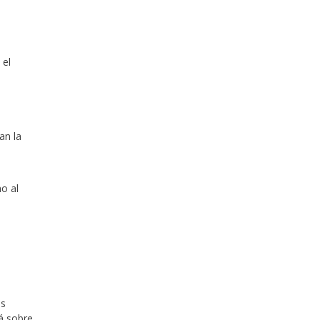
 el
an la
o al
es
á sobre