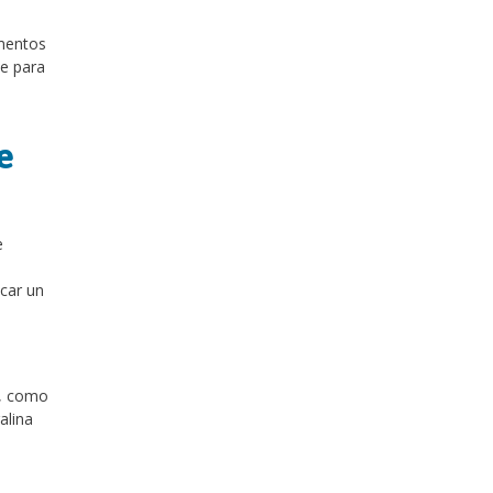
amentos
le para
e
e
icar un
s, como
alina