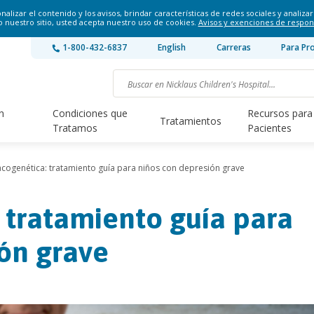
lizar el contenido y los avisos, brindar características de redes sociales y analizar 
o nuestro sitio, usted acepta nuestro uso de cookies.
Avisos y exenciones de respon
1-800-432-6837
English
Carreras
Para Pr
n
Condiciones que
Recursos para
Tratamientos
Tratamos
Pacientes
cogenética: tratamiento guía para niños con depresión grave
 tratamiento guía para
ón grave