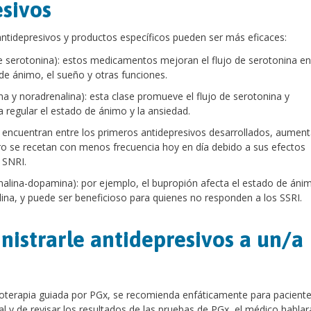
esivos
ntidepresivos y productos específicos pueden ser más eficaces:
 de serotonina): estos medicamentos mejoran el flujo de serotonina en
 de ánimo, el sueño y otras funciones.
na y noradrenalina): esta clase promueve el flujo de serotonina y
 regular el estado de ánimo y la ansiedad.
se encuentran entre los primeros antidepresivos desarrollados, aument
ero se recetan con menos frecuencia hoy en día debido a sus efectos
 SNRI.
nalina-dopamina): por ejemplo, el bupropión afecta el estado de ánim
ina, y puede ser beneficioso para quienes no responden a los SSRI.
strarle antidepresivos a un/a
coterapia guiada por PGx, se recomienda enfáticamente para pacient
 y de revisar los resultados de las pruebas de PGx, el médico hablar