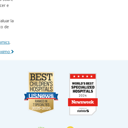
cer e
aluar la
to de
omics
.
róximo