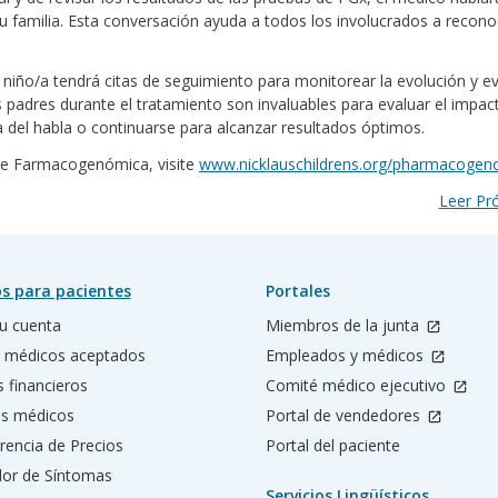
su familia. Esta conversación ayuda a todos los involucrados a recono
la niño/a tendrá citas de seguimiento para monitorear la evolución y ev
 padres durante el tratamiento son invaluables para evaluar el impac
 del habla o continuarse para alcanzar resultados óptimos.
de Farmacogenómica, visite
www.nicklauschildrens.org/pharmacogen
Leer P
s para pacientes
Portales
u cuenta
Miembros de la junta
 médicos aceptados
Empleados y médicos
s financieros
Comité médico ejecutivo
os médicos
Portal de vendedores
rencia de Precios
Portal del paciente
ador de Síntomas
Servicios Lingüísticos