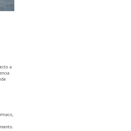
ecto a
encia
uede
fármaco,
amiento.