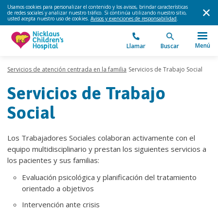
Usamos cookies para personalizar el contenido y los avisos, brindar características
de redes sociales y analizar nuestro tráfico. Si continúa utilizando nuestro sitio,
usted acepta nuestro uso de cookies.
Avisos y exenciones de responsabilidad
.
Menú
Llamar
Buscar
Servicios de atención centrada en la familia
Servicios de Trabajo Social
Servicios de Trabajo
Social
Los Trabajadores Sociales colaboran activamente con el
equipo multidisciplinario y prestan los siguientes servicios a
los pacientes y sus familias:
Evaluación psicológica y planificación del tratamiento
orientado a objetivos
Intervención ante crisis