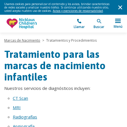
Usamos cookies para personalizar el contenido y los avisos, brindar características
de redes sociales y analizar nuestro tráfico. Si continúa utilizando nuestro sitio,
usted acepta nuestro uso de cookies.
Avisos y exenciones de responsabilidad
.
Menú
Llamar
Buscar
Marcas de Nacimiento
>
Tratamientos y Procedimientos
Tratamiento para las
marcas de nacimiento
infantiles
Nuestros servicios de diagnósticos incluyen:
CT Scan
MRI
Radiografías
Angiografía