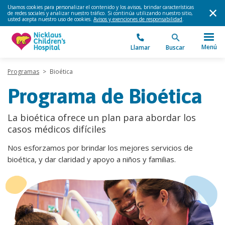
Usamos cookies para personalizar el contenido y los avisos, brindar características
de redes sociales y analizar nuestro tráfico. Si continúa utilizando nuestro sitio,
usted acepta nuestro uso de cookies.
Avisos y exenciones de responsabilidad
.
Menú
Llamar
Buscar
Programas
>
Bioética
Programa de Bioética
La bioética ofrece un plan para abordar los
casos médicos difíciles
Nos esforzamos por brindar los mejores servicios de
bioética, y dar claridad y apoyo a niños y familias.