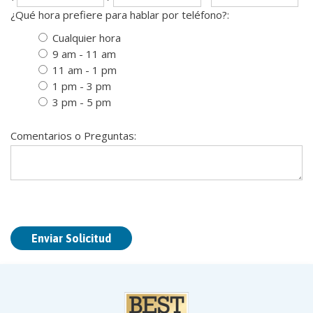
th
fou
¿Qué hora prefiere para hablar por teléfono?:
dig
dig
Cualquier hora
9 am - 11 am
11 am - 1 pm
1 pm - 3 pm
3 pm - 5 pm
Comentarios o Preguntas: