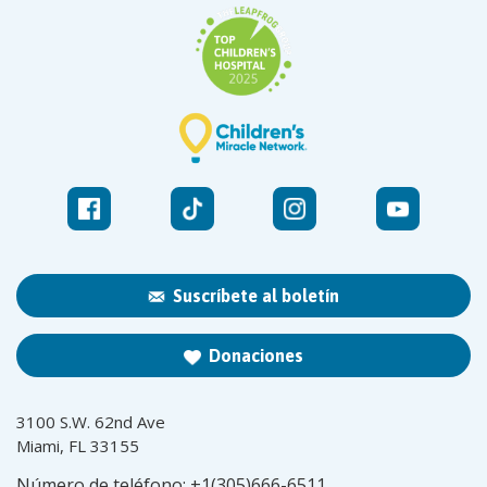
Suscríbete al boletín
Donaciones
3100 S.W. 62nd Ave
Miami, FL 33155
Número de teléfono:
+1(305)666-6511