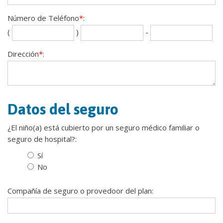
Número de Teléfono
*
:
Se
La
(
)
-
th
fou
dig
dig
Dirección
*
:
Datos del seguro
¿El niño(a) está cubierto por un seguro médico familiar o
seguro de hospital?:
Sí
No
Compañía de seguro o provedoor del plan: