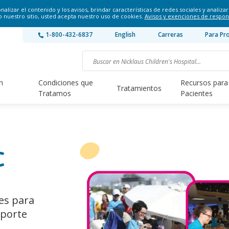
lizar el contenido y los avisos, brindar características de redes sociales y analizar 
o nuestro sitio, usted acepta nuestro uso de cookies.
Avisos y exenciones de respon
1-800-432-6837
English
Carreras
Para Pr
n
Condiciones que
Recursos para
Tratamientos
Tratamos
Pacientes
C
es para
oporte