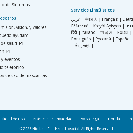
ador de Síntomas
Servicios Lingüísticos
osotros
عربي |
中国人 |
Français |
Deut
Ελληνικά |
Kreyòl Ayisyen |
misión, visión, y valores
हिंदी |
Italiano |
한국어 |
Polski |
puedo ayudar?
Português |
Русский |
Español 
 de salud
Tiếng Việt |
ión
 y eventos
io telefónico
os de uso de mascarillas
acilidad de Uso
Prácticas de Privacidad
Aviso Legal
Florida Health
© 2026 Nicklaus Children's Hospital. All Rights Reserved.