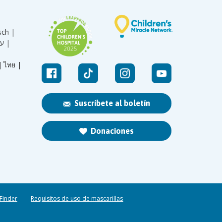
sch |
עברית |
|
ไทย |
Suscríbete al boletín
Donaciones
 Finder
Requisitos de uso de mascarillas