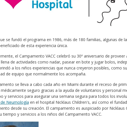
e se fundó el programa en 1986, más de 180 familias, algunas de las
eneficiado de esta experiencia única.
emente, el Campamento VACC celebró su 30º aniversario de proveer a 
llena de actividades como nadar, pasear en bote y jugar bolos, inde
rindó a los niños experiencias que nunca creyeron posibles, como su
idad de equipo que normalmente los acompaña.
mento se lleva a cabo cada año en Miami durante el receso de primav
médicamente seguro gracias a la ayuda de voluntarios y personal méd
po y servicios para asegurar una semana segura para todos los invol
n de Neumología
en el hospital Nicklaus Children's, así como el funda
nto desde su creación. El campamento es auspiciado por Nicklaus C
u tiempo y servicios a los niños del Campamento VACC.