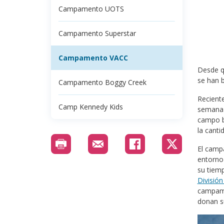
Campamento UOTS
Campamento Superstar
Campamento VACC
Desde qu
se han b
Campamento Boggy Creek
Recient
Camp Kennedy Kids
semana 
campo b
la cant
El campa
entorno 
su tiem
Divisió
campame
donan s