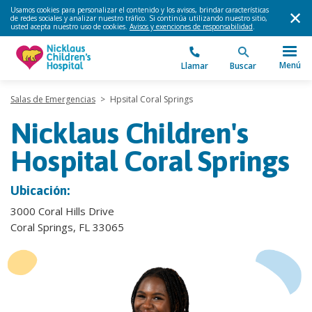
Usamos cookies para personalizar el contenido y los avisos, brindar características
de redes sociales y analizar nuestro tráfico. Si continúa utilizando nuestro sitio,
usted acepta nuestro uso de cookies.
Avisos y exenciones de responsabilidad
.
Menú
Llamar
Buscar
Salas de Emergencias
>
Hpsital Coral Springs
Nicklaus Children's
Hospital Coral Springs
Ubicación:
3000 Coral Hills Drive
Coral Springs, FL 33065