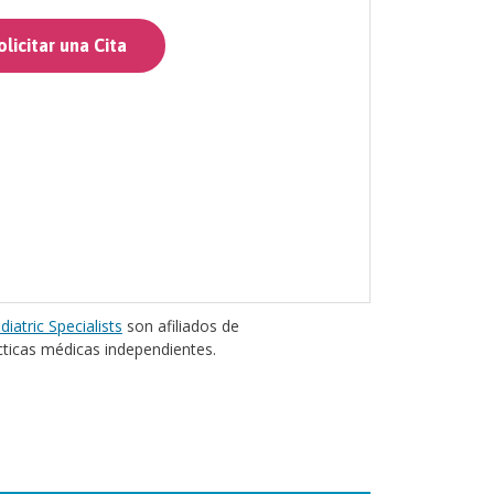
licitar una Cita
diatric Specialists
son afiliados de
cticas médicas independientes.