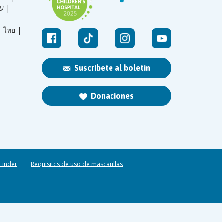
עברית |
|
ไทย |
Suscríbete al boletín
Donaciones
 Finder
Requisitos de uso de mascarillas