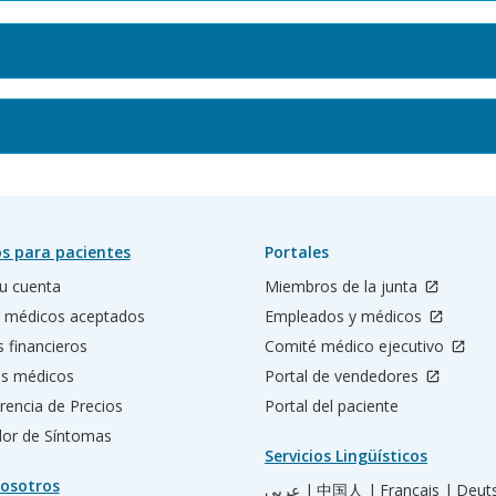
s para pacientes
Portales
u cuenta
Miembros de la junta
 médicos aceptados
Empleados y médicos
s financieros
Comité médico ejecutivo
os médicos
Portal de vendedores
rencia de Precios
Portal del paciente
ador de Síntomas
Servicios Lingüísticos
osotros
عربي |
中国人 |
Français |
Deut