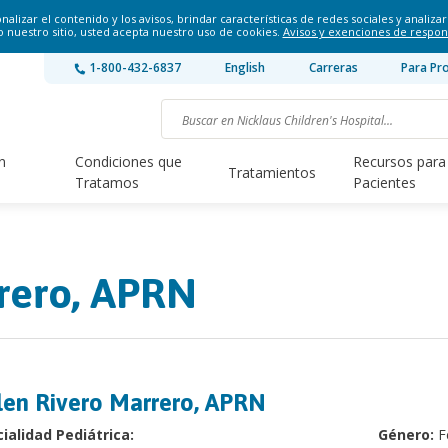
lizar el contenido y los avisos, brindar características de redes sociales y analizar 
o nuestro sitio, usted acepta nuestro uso de cookies.
Avisos y exenciones de respon
1-800-432-6837
English
Carreras
Para Pr
n
Condiciones que
Recursos para
Tratamientos
Tratamos
Pacientes
rero, APRN
len Rivero Marrero, APRN
ialidad Pediátrica:
Género:
F