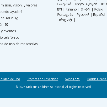
Ελληνικά |
Kreyòl Ayisyen |
misión, visión, y valores
हिंदी |
Italiano |
한국어 |
Polski |
puedo ayudar?
Português |
Русский |
Español 
 de salud
Tiếng Việt |
ión
 y eventos
io telefónico
os de uso de mascarillas
acilidad de Uso
Prácticas de Privacidad
Aviso Legal
Florida Health
© 2026 Nicklaus Children's Hospital. All Rights Reserved.