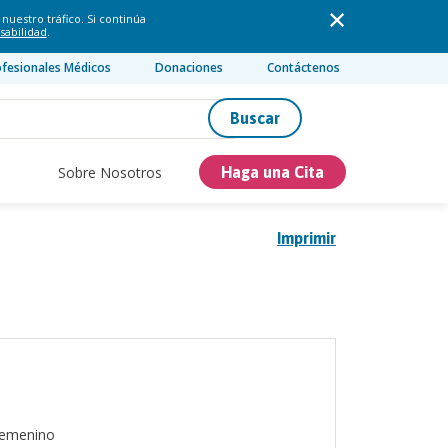
nuestro tráfico. Si continúa
sabilidad
.
ofesionales Médicos
Donaciones
Contáctenos
Buscar
Sobre Nosotros
Haga una Cita
Imprimir
emenino