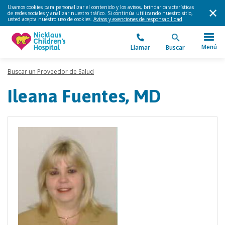
Usamos cookies para personalizar el contenido y los avisos, brindar características
de redes sociales y analizar nuestro tráfico. Si continúa utilizando nuestro sitio,
usted acepta nuestro uso de cookies.
Avisos y exenciones de responsabilidad
.
Menú
Llamar
Buscar
Buscar un Proveedor de Salud
Ileana Fuentes, MD