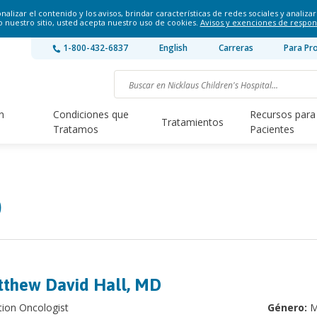
lizar el contenido y los avisos, brindar características de redes sociales y analizar 
o nuestro sitio, usted acepta nuestro uso de cookies.
Avisos y exenciones de respon
1-800-432-6837
English
Carreras
Para Pr
n
Condiciones que
Recursos para
Tratamientos
Tratamos
Pacientes
D
thew David Hall, MD
tion Oncologist
Género:
M