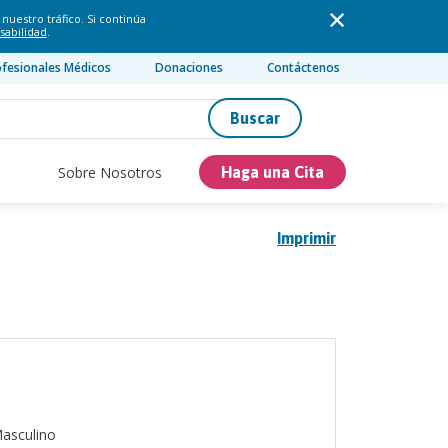
nuestro tráfico. Si continúa
sabilidad
.
ofesionales Médicos
Donaciones
Contáctenos
Buscar
Sobre Nosotros
Haga una Cita
Imprimir
asculino