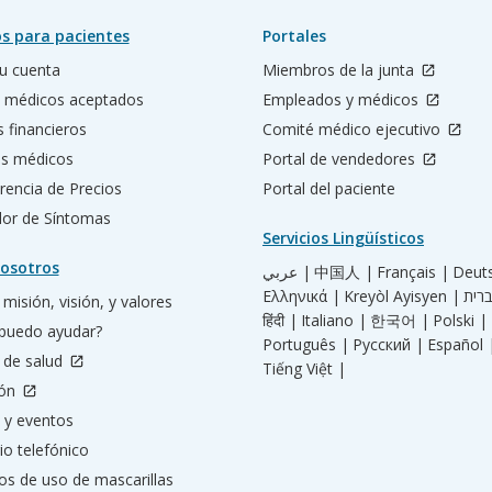
s para pacientes
Portales
u cuenta
Miembros de la junta
 médicos aceptados
Empleados y médicos
s financieros
Comité médico ejecutivo
os médicos
Portal de vendedores
rencia de Precios
Portal del paciente
ador de Síntomas
Servicios Lingüísticos
osotros
عربي |
中国人 |
Français |
Deut
Ελληνικά |
Kreyòl Ayisyen |
misión, visión, y valores
हिंदी |
Italiano |
한국어 |
Polski |
puedo ayudar?
Português |
Русский |
Español 
 de salud
Tiếng Việt |
ión
 y eventos
io telefónico
os de uso de mascarillas