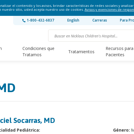
lizar el contenido y los avisos, brindar características de redes sociales y analizar 
o nuestro sitio, usted acepta nuestro uso de cookies.
Avisos y exenciones de respon
1-800-432-6837
English
Carreras
Para Pr
n
Condiciones que
Recursos para
Tratamientos
Tratamos
Pacientes
 MD
ciel Socarras, MD
ialidad Pediátrica:
Género:
M