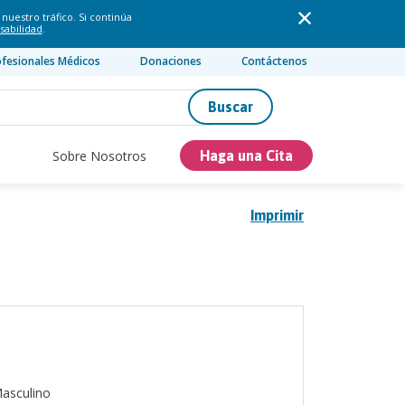
nuestro tráfico. Si continúa
sabilidad
.
ofesionales Médicos
Donaciones
Contáctenos
Buscar
Sobre Nosotros
Haga una Cita
Imprimir
asculino