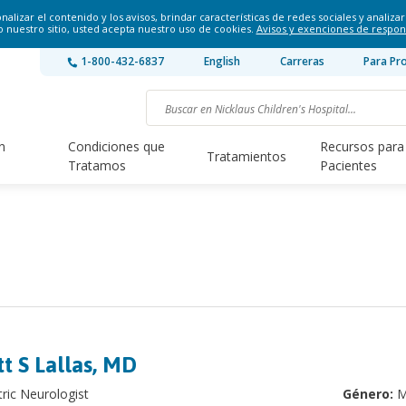
lizar el contenido y los avisos, brindar características de redes sociales y analizar 
o nuestro sitio, usted acepta nuestro uso de cookies.
Avisos y exenciones de respon
1-800-432-6837
English
Carreras
Para Pr
n
Condiciones que
Recursos para
Tratamientos
Tratamos
Pacientes
t S Lallas, MD
tric Neurologist
Género:
M