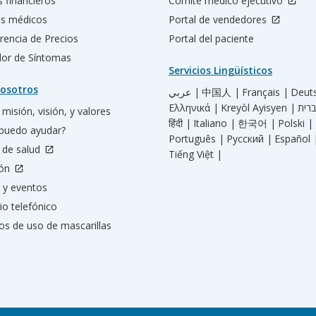
s financieros
Comité médico ejecutivo
os médicos
Portal de vendedores
rencia de Precios
Portal del paciente
ador de Síntomas
Servicios Lingüísticos
osotros
عربي |
中国人 |
Français |
Deut
Ελληνικά |
Kreyòl Ayisyen |
misión, visión, y valores
हिंदी |
Italiano |
한국어 |
Polski |
puedo ayudar?
Português |
Русский |
Español 
 de salud
Tiếng Việt |
ión
 y eventos
io telefónico
os de uso de mascarillas