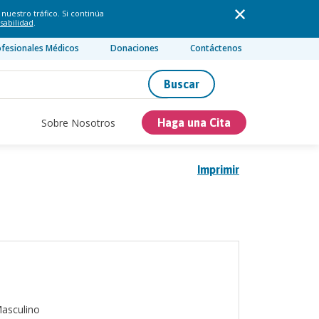
nuestro tráfico. Si continúa
sabilidad
.
ofesionales Médicos
Donaciones
Contáctenos
Buscar
Sobre Nosotros
Haga una Cita
Imprimir
asculino