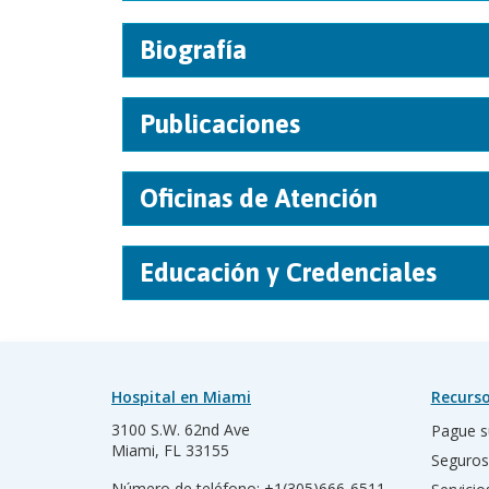
Biografía
Publicaciones
Oficinas de Atención
Educación y Credenciales
Hospital en Miami
Recurso
3100 S.W. 62nd Ave
Pague s
Miami, FL 33155
Seguros
Número de teléfono:
+1(305)666-6511