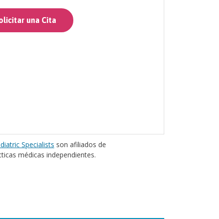
licitar una Cita
diatric Specialists
son afiliados de
cticas médicas independientes.