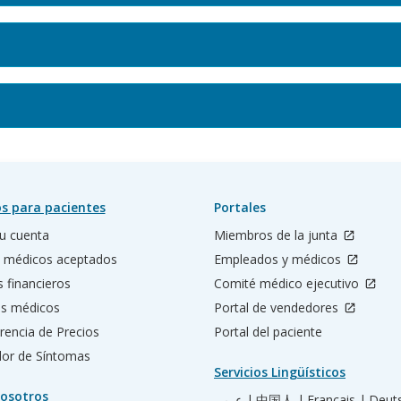
s para pacientes
Portales
u cuenta
Miembros de la junta
 médicos aceptados
Empleados y médicos
s financieros
Comité médico ejecutivo
os médicos
Portal de vendedores
rencia de Precios
Portal del paciente
ador de Síntomas
Servicios Lingüísticos
osotros
عربي |
中国人 |
Français |
Deut