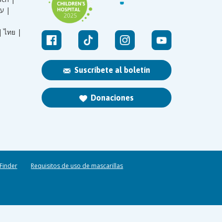
עברית |
|
ไทย |
Suscríbete al boletín
Donaciones
 Finder
Requisitos de uso de mascarillas