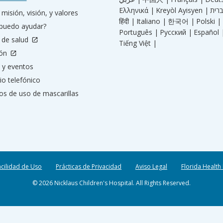
Ελληνικά |
Kreyòl Ayisyen |
misión, visión, y valores
हिंदी |
Italiano |
한국어 |
Polski |
puedo ayudar?
Português |
Русский |
Español 
 de salud
Tiếng Việt |
ión
 y eventos
io telefónico
os de uso de mascarillas
acilidad de Uso
Prácticas de Privacidad
Aviso Legal
Florida Health
© 2026 Nicklaus Children's Hospital. All Rights Reserved.