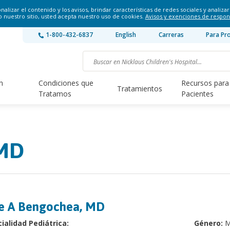
lizar el contenido y los avisos, brindar características de redes sociales y analizar 
o nuestro sitio, usted acepta nuestro uso de cookies.
Avisos y exenciones de respon
1-800-432-6837
English
Carreras
Para Pr
n
Condiciones que
Recursos para
Tratamientos
Tratamos
Pacientes
 MD
e A Bengochea, MD
ialidad Pediátrica:
Género:
M