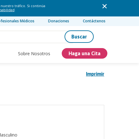
nuestro tráfico. Si continúa
sabilidad
.
ofesionales Médicos
Donaciones
Contáctenos
Buscar
Sobre Nosotros
Haga una Cita
Imprimir
asculino