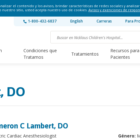
lizar el contenido y los avisos, brindar características de redes sociales y analizar 
o nuestro sitio, usted acepta nuestro uso de cookies.
Avisos y exenciones de respon
1-800-432-6837
English
Carreras
Para Pr
n
Condiciones que
Recursos para
Tratamientos
Tratamos
Pacientes
, DO
eron C Lambert, DO
tric Cardiac Anesthesiologist
Género:
M