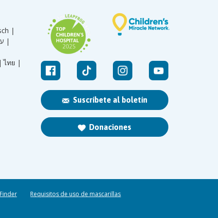
sch |
עברית |
|
ไทย |
Suscríbete al boletín
Donaciones
 Finder
Requisitos de uso de mascarillas