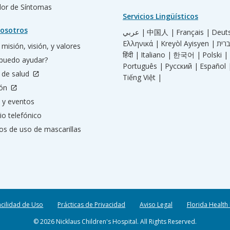
ador de Síntomas
Servicios Lingüísticos
osotros
عربي |
中国人 |
Français |
Deut
Ελληνικά |
Kreyòl Ayisyen |
misión, visión, y valores
हिंदी |
Italiano |
한국어 |
Polski |
puedo ayudar?
Português |
Русский |
Español 
 de salud
Tiếng Việt |
ión
 y eventos
io telefónico
os de uso de mascarillas
acilidad de Uso
Prácticas de Privacidad
Aviso Legal
Florida Health
© 2026 Nicklaus Children's Hospital. All Rights Reserved.