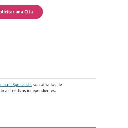
licitar una Cita
diatric Specialists
son afiliados de
cticas médicas independientes.