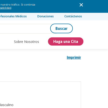
nuestro tráfico. Si continúa
sabilidad
.
ofesionales Médicos
Donaciones
Contáctenos
Buscar
Sobre Nosotros
Haga una Cita
Imprimir
asculino