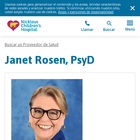
Usamos cookies para personalizar el contenido y los avisos, brindar características
de redes sociales y analizar nuestro tráfico. Si continúa utilizando nuestro sitio,
usted acepta nuestro uso de cookies.
Avisos y exenciones de responsabilidad
.
Menú
Llamar
Buscar
Buscar un Proveedor de Salud
Janet Rosen, PsyD