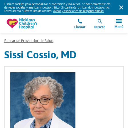
Usamos cookies para personalizar el contenido y los avisos, brindar características
de redes sociales y analizar nuestro tráfico. Si continúa utilizando nuestro sitio,
usted acepta nuestro uso de cookies.
Avisos y exenciones de responsabilidad
.
Menú
Llamar
Buscar
Buscar un Proveedor de Salud
Sissi Cossio, MD