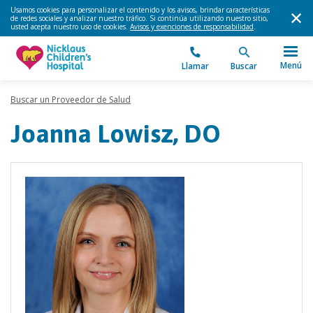
Usamos cookies para personalizar el contenido y los avisos, brindar características
de redes sociales y analizar nuestro tráfico. Si continúa utilizando nuestro sitio,
usted acepta nuestro uso de cookies.
Avisos y exenciones de responsabilidad
.
Menú
Llamar
Buscar
Buscar un Proveedor de Salud
Joanna Lowisz, DO