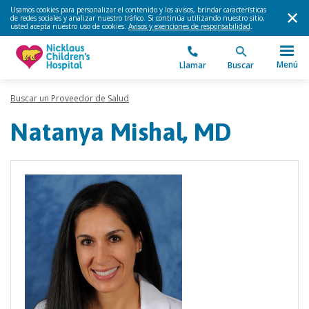
Usamos cookies para personalizar el contenido y los avisos, brindar características
de redes sociales y analizar nuestro tráfico. Si continúa utilizando nuestro sitio,
usted acepta nuestro uso de cookies.
Avisos y exenciones de responsabilidad
.
Menú
Llamar
Buscar
Buscar un Proveedor de Salud
Natanya Mishal, MD