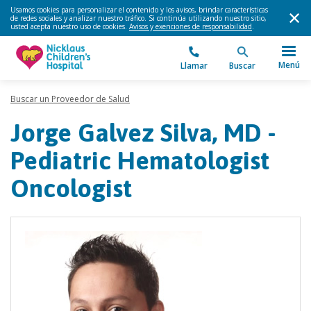
Usamos cookies para personalizar el contenido y los avisos, brindar características
de redes sociales y analizar nuestro tráfico. Si continúa utilizando nuestro sitio,
usted acepta nuestro uso de cookies.
Avisos y exenciones de responsabilidad
.
Menú
Llamar
Buscar
Buscar un Proveedor de Salud
Jorge Galvez Silva, MD -
Pediatric Hematologist
Oncologist