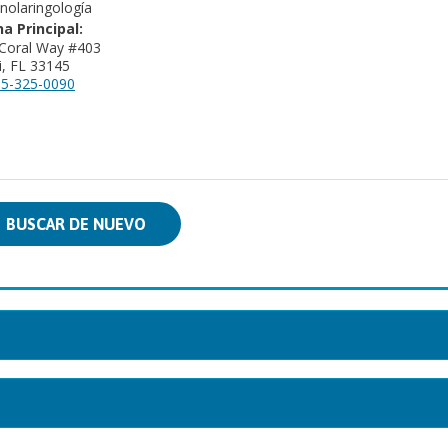
inolaringología
na Principal:
Coral Way #403
, FL 33145
5-325-0090
BUSCAR DE NUEVO