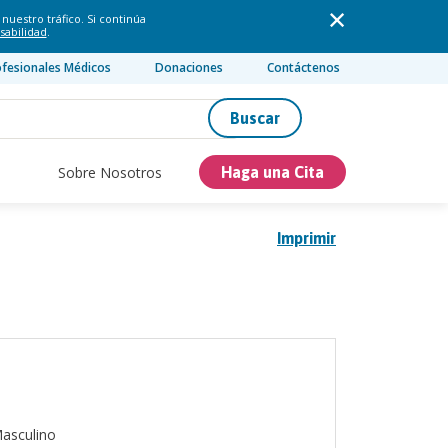
nuestro tráfico. Si continúa
sabilidad
.
ofesionales Médicos
Donaciones
Contáctenos
Buscar
Sobre Nosotros
Haga una Cita
Imprimir
asculino