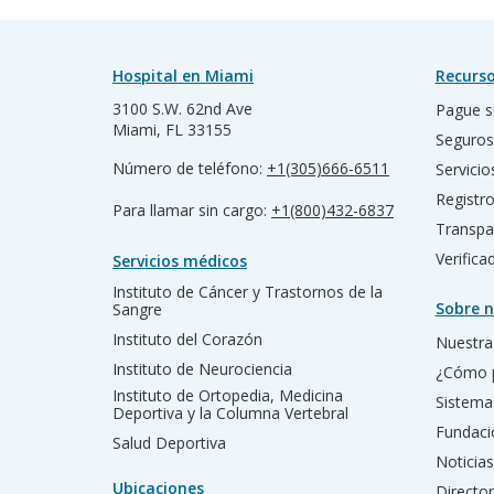
Hospital en Miami
Recurso
3100 S.W. 62nd Ave
Pague s
Miami, FL 33155
Seguros
Número de teléfono:
+1(305)666-6511
Servicio
Registr
Para llamar sin cargo:
+1(800)432-6837
Transpa
Verific
Servicios médicos
Instituto de Cáncer y Trastornos de la
Sobre n
Sangre
Instituto del Corazón
Nuestra 
Instituto de Neurociencia
¿Cómo 
Instituto de Ortopedia, Medicina
Sistema
Deportiva y la Columna Vertebral
Fundac
Salud Deportiva
Noticias
Ubicaciones
Director