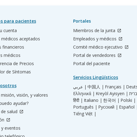
s para pacientes
Portales
u cuenta
Miembros de la junta
 médicos aceptados
Empleados y médicos
s financieros
Comité médico ejecutivo
os médicos
Portal de vendedores
rencia de Precios
Portal del paciente
ador de Síntomas
Servicios Lingüísticos
osotros
عربي |
中国人 |
Français |
Deut
Ελληνικά |
Kreyòl Ayisyen |
misión, visión, y valores
हिंदी |
Italiano |
한국어 |
Polski |
puedo ayudar?
Português |
Русский |
Español 
 de salud
Tiếng Việt |
ión
 y eventos
io telefónico