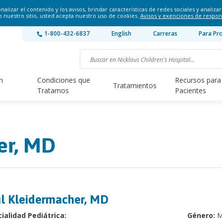
lizar el contenido y los avisos, brindar características de redes sociales y analizar 
o nuestro sitio, usted acepta nuestro uso de cookies.
Avisos y exenciones de respon
1-800-432-6837
English
Carreras
Para Pr
n
Condiciones que
Recursos para
Tratamientos
Tratamos
Pacientes
er, MD
l Kleidermacher, MD
ialidad Pediátrica:
Género:
M