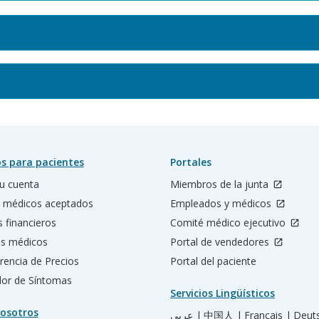
s para pacientes
Portales
u cuenta
Miembros de la junta
 médicos aceptados
Empleados y médicos
s financieros
Comité médico ejecutivo
os médicos
Portal de vendedores
rencia de Precios
Portal del paciente
ador de Síntomas
Servicios Lingüísticos
osotros
عربي |
中国人 |
Français |
Deut