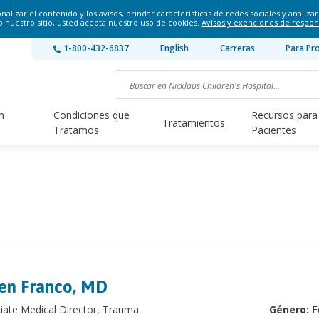
lizar el contenido y los avisos, brindar características de redes sociales y analizar 
o nuestro sitio, usted acepta nuestro uso de cookies.
Avisos y exenciones de respon
1-800-432-6837
English
Carreras
Para Pr
n
Condiciones que
Recursos para
Tratamientos
Tratamos
Pacientes
en Franco, MD
iate Medical Director, Trauma
Género:
F