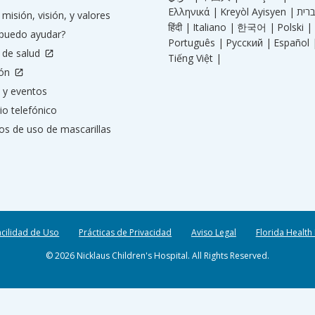
Ελληνικά |
Kreyòl Ayisyen |
misión, visión, y valores
हिंदी |
Italiano |
한국어 |
Polski |
puedo ayudar?
Português |
Русский |
Español 
 de salud
Tiếng Việt |
ión
 y eventos
io telefónico
os de uso de mascarillas
acilidad de Uso
Prácticas de Privacidad
Aviso Legal
Florida Health
© 2026 Nicklaus Children's Hospital. All Rights Reserved.