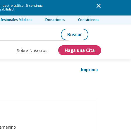
nuestro tráfico. Si continúa
sabilidad
.
ofesionales Médicos
Donaciones
Contáctenos
Buscar
Sobre Nosotros
Haga una Cita
Imprimir
emenino