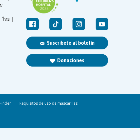
עברית |
|
ไทย |
Suscríbete al boletín
Donaciones
 Finder
Requisitos de uso de mascarillas