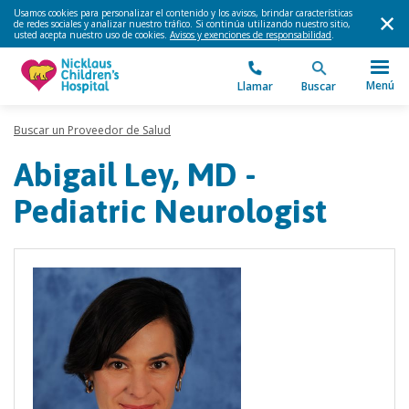
Usamos cookies para personalizar el contenido y los avisos, brindar características
de redes sociales y analizar nuestro tráfico. Si continúa utilizando nuestro sitio,
usted acepta nuestro uso de cookies.
Avisos y exenciones de responsabilidad
.
Menú
Llamar
Buscar
Buscar un Proveedor de Salud
Abigail Ley, MD -
Pediatric Neurologist