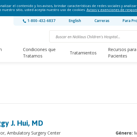
lizar el contenido y los avisos, brindar características de redes sociales y analizar 
o nuestro sitio, usted acepta nuestro uso de cookies.
Avisos y exenciones de respon
1-800-432-6837
English
Carreras
Para Pr
n
Condiciones que
Recursos para
Tratamientos
Tratamos
Pacientes
gy J. Hui, MD
tor, Ambulatory Surgery Center
Género:
M