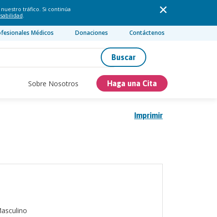
nuestro tráfico. Si continúa
sabilidad
.
ofesionales Médicos
Donaciones
Contáctenos
Buscar
Sobre Nosotros
Haga una Cita
Imprimir
asculino