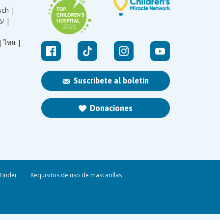
sch |
עברית |
|
ไทย |
Suscríbete al boletín
Donaciones
 Finder
Requisitos de uso de mascarillas