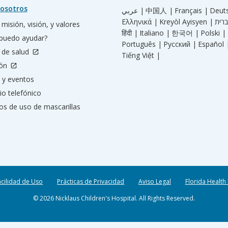
osotros
عربي |
中国人 |
Français |
Deut
Ελληνικά |
Kreyòl Ayisyen |
misión, visión, y valores
हिंदी |
Italiano |
한국어 |
Polski |
puedo ayudar?
Português |
Русский |
Español 
 de salud
Tiếng Việt |
ión
 y eventos
io telefónico
os de uso de mascarillas
acilidad de Uso
Prácticas de Privacidad
Aviso Legal
Florida Health
© 2026 Nicklaus Children's Hospital. All Rights Reserved.