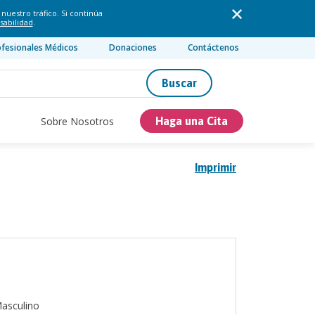
nuestro tráfico. Si continúa
sabilidad
.
ofesionales Médicos
Donaciones
Contáctenos
Buscar
Sobre Nosotros
Haga una Cita
Imprimir
asculino