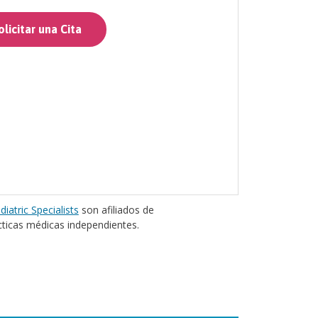
licitar una Cita
diatric Specialists
son afiliados de
cticas médicas independientes.