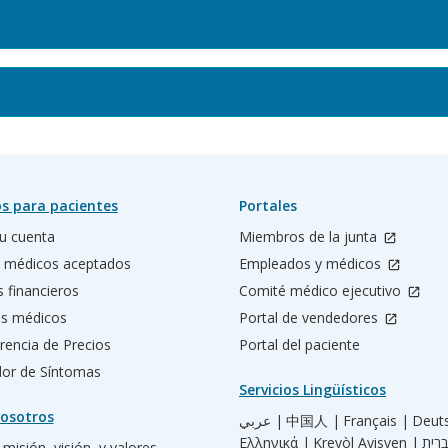
s para pacientes
Portales
u cuenta
Miembros de la junta
 médicos aceptados
Empleados y médicos
s financieros
Comité médico ejecutivo
os médicos
Portal de vendedores
rencia de Precios
Portal del paciente
ador de Síntomas
Servicios Lingüísticos
osotros
عربي |
中国人 |
Français |
Deut
Ελληνικά |
Kreyòl Ayisyen |
misión, visión, y valores