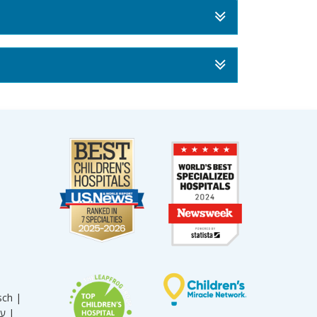
sch |
עברית |