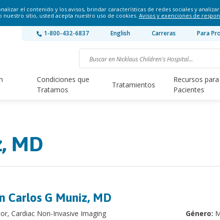
lizar el contenido y los avisos, brindar características de redes sociales y analizar 
o nuestro sitio, usted acepta nuestro uso de cookies.
Avisos y exenciones de respon
1-800-432-6837
English
Carreras
Para Pr
n
Condiciones que
Recursos para
Tratamientos
Tratamos
Pacientes
z, MD
n Carlos G Muniz, MD
tor, Cardiac Non-Invasive Imaging
Género:
M