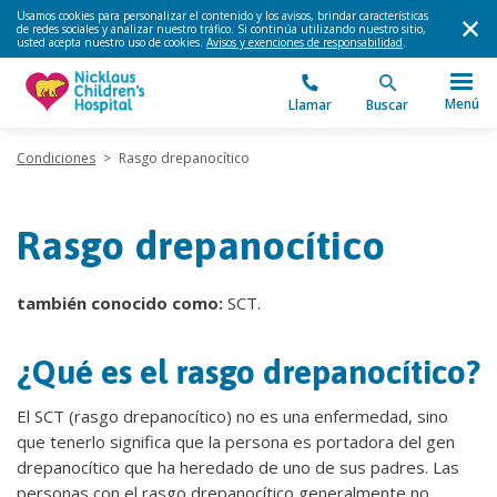
Usamos cookies para personalizar el contenido y los avisos, brindar características
de redes sociales y analizar nuestro tráfico. Si continúa utilizando nuestro sitio,
usted acepta nuestro uso de cookies.
Avisos y exenciones de responsabilidad
.
Menú
Llamar
Buscar
Condiciones
>
Rasgo drepanocítico
Rasgo drepanocítico
también conocido como:
SCT.
¿Qué es el rasgo drepanocítico?
El SCT (rasgo drepanocítico) no es una enfermedad, sino
que tenerlo significa que la persona es portadora del gen
drepanocítico que ha heredado de uno de sus padres. Las
personas con el rasgo drepanocítico generalmente no