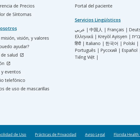
rencia de Precios
Portal del paciente
ador de Síntomas
Servicios Lingüísticos
osotros
عربي |
中国人 |
Français |
Deut
Ελληνικά |
Kreyòl Ayisyen |
misión, visión, y valores
हिंदी |
Italiano |
한국어 |
Polski |
puedo ayudar?
Português |
Русский |
Español 
 de salud
Tiếng Việt |
ión
 y eventos
io telefónico
os de uso de mascarillas
acilidad de Uso
Prácticas de Privacidad
Aviso Legal
Florida Health