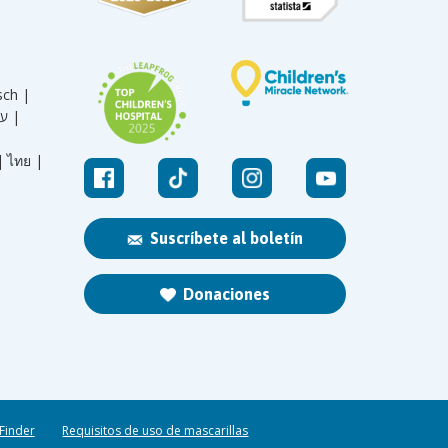
sch |
עברית |
|
ไทย |
Suscríbete al boletín
Donaciones
 Finder
Requisitos de uso de mascarillas