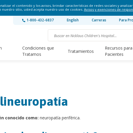
lizar el contenido y los avisos, brindar características de redes sociales y analizar 
o nuestro sitio, usted acepta nuestro uso de cookies.
Avisos y exenciones de respon
1-800-432-6837
English
Carreras
Para Pr
n
Condiciones que
Recursos para
Tratamientos
Tratamos
Pacientes
lineuropatía
én conocido como:
neuropatía periférica.