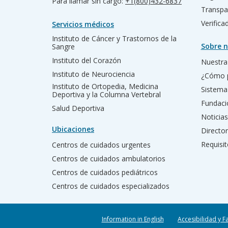
Para llamar sin cargo:
+1(800)432-6837
Transpa
Verific
Servicios médicos
Instituto de Cáncer y Trastornos de la
Sobre n
Sangre
Instituto del Corazón
Nuestra 
Instituto de Neurociencia
¿Cómo 
Instituto de Ortopedia, Medicina
Sistema
Deportiva y la Columna Vertebral
Fundac
Salud Deportiva
Noticias
Ubicaciones
Director
Requisit
Centros de cuidados urgentes
Centros de cuidados ambulatorios
Centros de cuidados pediátricos
Centros de cuidados especializados
Information in English
Accesibilidad y F