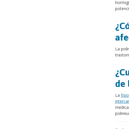
hormigu
potenci
¿Có
afe
La poli
trasto
¿Cu
de 
La
fisi
interc
medicac
polineu