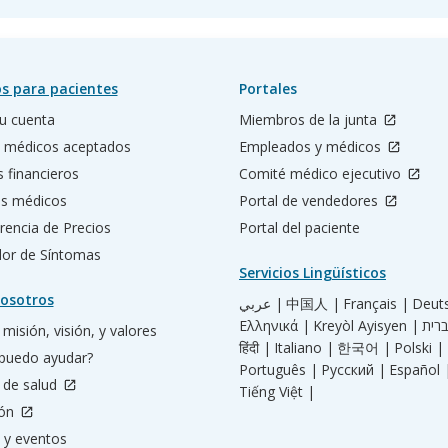
s para pacientes
Portales
u cuenta
Miembros de la junta
 médicos aceptados
Empleados y médicos
s financieros
Comité médico ejecutivo
os médicos
Portal de vendedores
rencia de Precios
Portal del paciente
ador de Síntomas
Servicios Lingüísticos
osotros
عربي |
中国人 |
Français |
Deut
Ελληνικά |
Kreyòl Ayisyen |
misión, visión, y valores
हिंदी |
Italiano |
한국어 |
Polski |
puedo ayudar?
Português |
Русский |
Español 
 de salud
Tiếng Việt |
ión
 y eventos