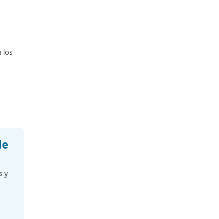
 los
de
s y