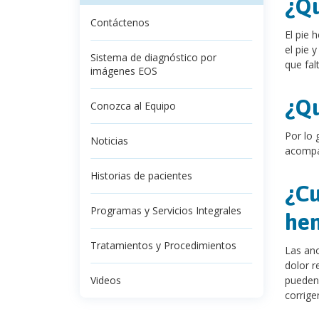
¿Qu
Contáctenos
El pie 
el pie 
Sistema de diagnóstico por
que fal
imágenes EOS
¿Qu
Conozca al Equipo
Por lo 
Noticias
acompa
Historias de pacientes
¿Cu
Programas y Servicios Integrales
he
Tratamientos y Procedimientos
Las ano
dolor r
Videos
pueden 
corrige