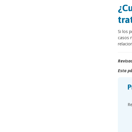
¿Cu
tra
Si los 
casos m
relacio
Revisad
Esta pá
P
Re