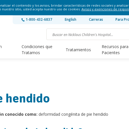
lizar el contenido y los avisos, brindar características de redes sociales y analizar 
o nuestro sitio, usted acepta nuestro uso de cookies.
Avisos y exenciones de respon
1-800-432-6837
English
Carreras
Para Pr
n
Condiciones que
Recursos para
Tratamientos
Tratamos
Pacientes
e hendido
én conocido como:
deformidad congénita de pie hendido