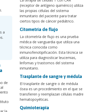
La terapia de células T con CAR
(receptor de antígeno quimérico) utiliza
m.
las propias células del sistema
inmunitario del paciente para tratar
ciertos tipos de cáncer pediátrico.
Citometría de flujo
s a
La citometría de flujo es una prueba
os.
médica de vanguardia que utiliza una
técnica conocida como
inmunofenotipificación. Esta técnica se
utiliza para diagnosticar leucemias,
linfomas y trastornos del sistema
n
inmunitario.
la
Trasplante de sangre y médula
no de
El trasplante de sangre o de médula
tal
ósea es un procedimiento en el que se
iento
transfieren y reemplazan células madre
hematopoyéticas.
tituto
Quimioterapia
ar la