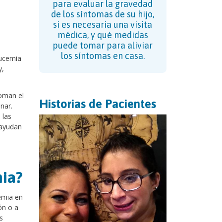
para evaluar la gravedad
de los síntomas de su hijo,
si es necesaria una visita
médica, y qué medidas
puede tomar para aliviar
los síntomas en casa.
eucemia
y,
oman el
Historias de Pacientes
nar.
 las
 ayudan
mia?
emia en
ón o a
s