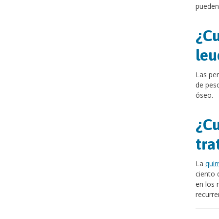
pueden 
¿Cu
leu
Las per
de peso
óseo.
¿Cu
tra
La
quim
ciento 
en los 
recurre