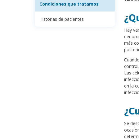
Condiciones que tratamos
¿Qu
Historias de pacientes
Hay var
denomin
más com
posteri
Cuando 
control
Las cél
infecci
en la c
infecci
¿Cu
Se desc
ocasion
determ