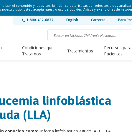
lizar el contenido y los avisos, brindar características de redes sociales y analizar 
o nuestro sitio, usted acepta nuestro uso de cookies.
Avisos y exenciones de respon
1-800-432-6837
English
Carreras
Para Pr
n
Condiciones que
Recursos para
Tratamientos
Tratamos
Pacientes
ucemia linfoblástica
uda (LLA)
én conocido como:
linfoma linfoblástico agudo, ALL, LLA.