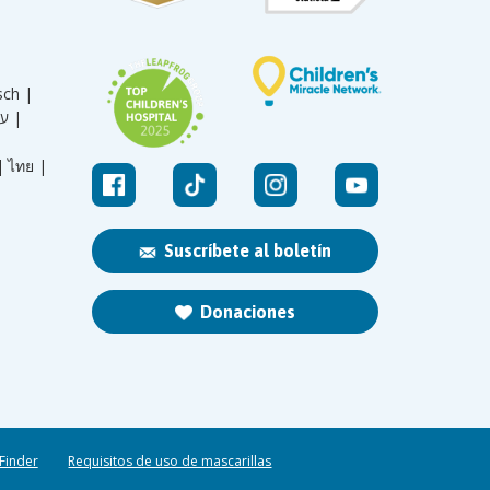
sch |
עברית |
|
ไทย |
Suscríbete al boletín
Donaciones
 Finder
Requisitos de uso de mascarillas