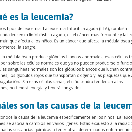
é es la leucemia?
ios tipos de leucemia. La leucemia linfocítica aguda (LLA), también
ada leucemia linfoblástica aguda, es el cáncer más frecuente y la l
ún que afecta a los niños. Es un cáncer que afecta la médula ósea 
ormente, la sangre.
la médula ósea produce glóbulos blancos anormales, esas células t
 por sobre las células normales que ya no pueden producirse o funcio
ulas sanguíneas normales son los glóbulos blancos que luchan contra
ones, los glóbulos rojos que transportan oxígeno y las plaquetas que
oagulación. Sin esas células sanas, el niño tendrá tendencia a las
ones, no tendrá energía y tendrá sangrados.
áles son las causas de la leuce
onoce la causa de la leucemia específicamente en los niños. La leuc
es se asocia a cambios en varios genes. Estas expuesto a la radiaci
inadas sustancias químicas o tener otras determinadas enfermedade