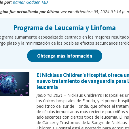
o por:
Kamar Godder, MD
gina fue actualizada por última vez en:
diciembre 05, 2024 01:14 p. 
Programa de Leucemia y Linfoma
ograma sumamente especializado centrado en los mejores resultado
rgo plazo y la minimización de los posibles efectos secundarios tardí
Obtenga más información
El Nicklaus Children's Hospital ofrece u
nuevo tratamiento de vanguardia para 
leucemia
junio 10, 2021
– Nicklaus Children's Hospital es u
los únicos hospitales de Florida, y el primer hospi
pediátrico del sur de Florida, que ofrece el tratam
de células inmunitarias más reciente para niños y
adolescentes con ciertos tipos de leucemia. El Ins
de Cáncer y Trastornos de la Sangre de Nicklaus
Children's Hospital está autorizado para administr