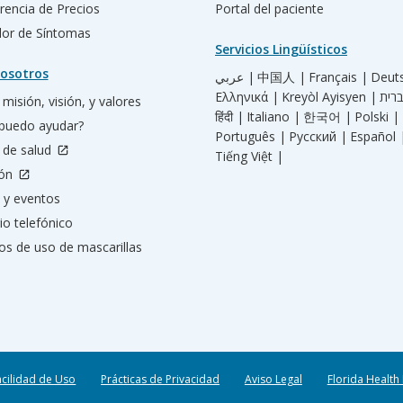
rencia de Precios
Portal del paciente
ador de Síntomas
Servicios Lingüísticos
osotros
عربي |
中国人 |
Français |
Deut
Ελληνικά |
Kreyòl Ayisyen |
misión, visión, y valores
हिंदी |
Italiano |
한국어 |
Polski |
puedo ayudar?
Português |
Русский |
Español 
 de salud
Tiếng Việt |
ión
 y eventos
io telefónico
os de uso de mascarillas
acilidad de Uso
Prácticas de Privacidad
Aviso Legal
Florida Health