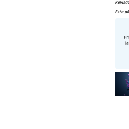
Revisad
Esta pá
Pr
la