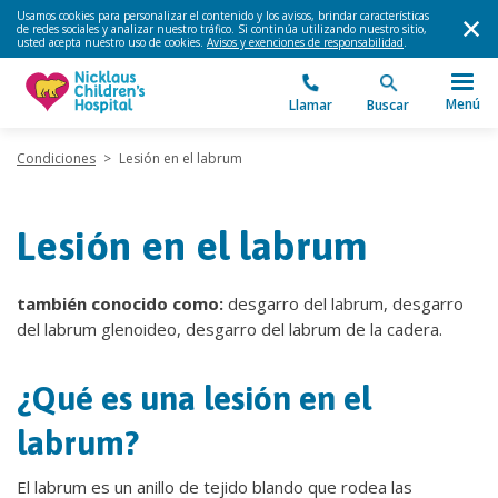
Usamos cookies para personalizar el contenido y los avisos, brindar características
de redes sociales y analizar nuestro tráfico. Si continúa utilizando nuestro sitio,
usted acepta nuestro uso de cookies.
Avisos y exenciones de responsabilidad
.
Menú
Llamar
Buscar
Condiciones
>
Lesión en el labrum
Lesión en el labrum
también conocido como:
desgarro del labrum, desgarro
del labrum glenoideo, desgarro del labrum de la cadera.
¿Qué es una lesión en el
labrum?
El labrum es un anillo de tejido blando que rodea las