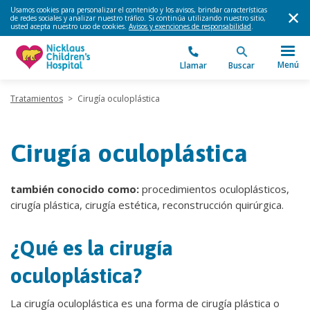
Usamos cookies para personalizar el contenido y los avisos, brindar características
de redes sociales y analizar nuestro tráfico. Si continúa utilizando nuestro sitio,
usted acepta nuestro uso de cookies.
Avisos y exenciones de responsabilidad
.
Menú
Llamar
Buscar
Tratamientos
>
Cirugía oculoplástica
Cirugía oculoplástica
también conocido como:
procedimientos oculoplásticos,
cirugía plástica, cirugía estética, reconstrucción quirúrgica.
¿Qué es la cirugía
oculoplástica?
La cirugía oculoplástica es una forma de cirugía plástica o