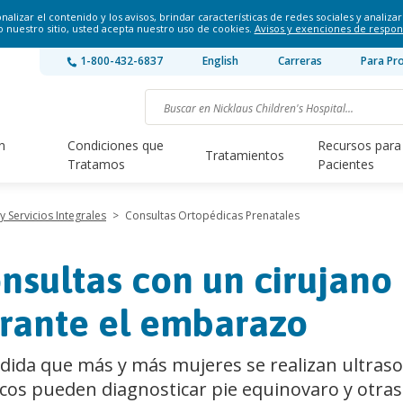
lizar el contenido y los avisos, brindar características de redes sociales y analizar 
o nuestro sitio, usted acepta nuestro uso de cookies.
Avisos y exenciones de respon
1-800-432-6837
English
Carreras
Para Pr
n
Condiciones que
Recursos para
Tratamientos
Tratamos
Pacientes
 Servicios Integrales
>
Consultas Ortopédicas Prenatales
nsultas con un cirujano
rante el embarazo
dida que más y más mujeres se realizan ultraso
cos pueden diagnosticar pie equinovaro y otras 