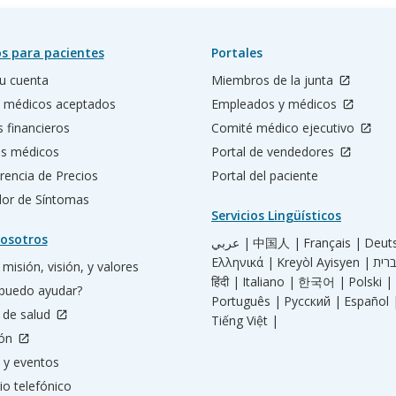
s para pacientes
Portales
u cuenta
Miembros de la junta
 médicos aceptados
Empleados y médicos
s financieros
Comité médico ejecutivo
os médicos
Portal de vendedores
rencia de Precios
Portal del paciente
ador de Síntomas
Servicios Lingüísticos
osotros
عربي |
中国人 |
Français |
Deut
Ελληνικά |
Kreyòl Ayisyen |
misión, visión, y valores
हिंदी |
Italiano |
한국어 |
Polski |
puedo ayudar?
Português |
Русский |
Español 
 de salud
Tiếng Việt |
ión
 y eventos
io telefónico