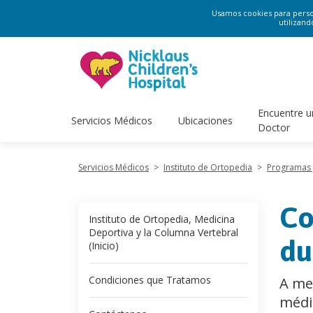
Usamos cookies para persona
utilizand
Encuentre u
Servicios Médicos
Ubicaciones
Doctor
Servicios Médicos
>
Instituto de Ortopedia
>
Programas y
Co
Instituto de Ortopedia, Medicina
Deportiva y la Columna Vertebral
du
(Inicio)
Condiciones que Tratamos
A me
médi