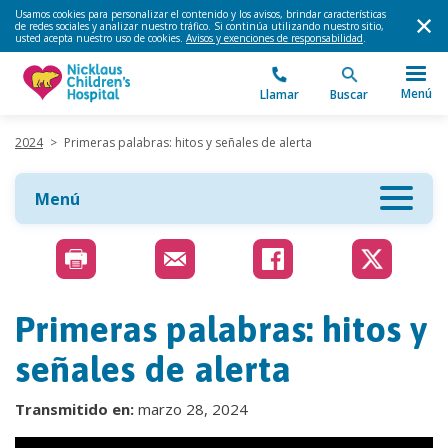
Usamos cookies para personalizar el contenido y los avisos, brindar características
de redes sociales y analizar nuestro tráfico. Si continúa utilizando nuestro sitio,
usted acepta nuestro uso de cookies.
Avisos y exenciones de responsabilidad
.
Menú
Llamar
Buscar
2024
>
Primeras palabras: hitos y señales de alerta
Menú
Primeras palabras: hitos y
señales de alerta
Transmitido en:
marzo 28, 2024