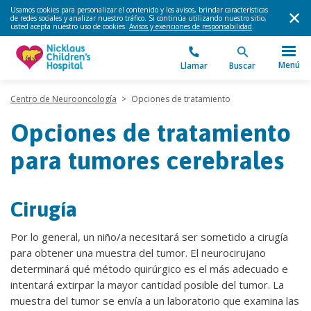
Usamos cookies para personalizar el contenido y los avisos, brindar características
de redes sociales y analizar nuestro tráfico. Si continúa utilizando nuestro sitio,
usted acepta nuestro uso de cookies.
Avisos y exenciones de responsabilidad
.
Menú
Llamar
Buscar
Centro de Neurooncología
>
Opciones de tratamiento
Opciones de tratamiento
para tumores cerebrales
Cirugía
Por lo general, un niño/a necesitará ser sometido a cirugía
para obtener una muestra del tumor. El neurocirujano
determinará qué método quirúrgico es el más adecuado e
intentará extirpar la mayor cantidad posible del tumor. La
muestra del tumor se envía a un laboratorio que examina las