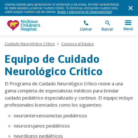
Usamos cookies para personalizar el contenido y los avisos, brindar características
de redes sociales y analizar nuestro tráfico. Si continúa utilizando nuestro sitio,
usted acepta nuestro uso de cookies.
Avisos y exenciones de responsabilidad
.
Menú
Llamar
Buscar
Cuidado Neurológico Crítico
>
Conozca al Equipo
Equipo de Cuidado
Neurológico Crítico
El Programa de Cuidado Neurológico Crítico reúne a una
gama completa de especialistas médicos para brindar
cuidado pediátrico especializado y continuo. El equipo incluye
profesionales licenciados como los siguientes:
neurointervencionistas pediátricos
neurocirujanos pediátricos
neurólogos pediátricos