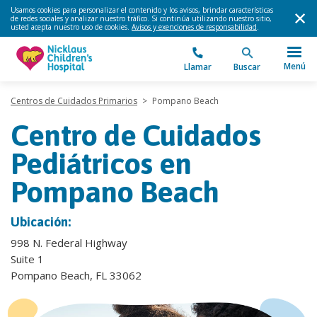
Usamos cookies para personalizar el contenido y los avisos, brindar características
de redes sociales y analizar nuestro tráfico. Si continúa utilizando nuestro sitio,
usted acepta nuestro uso de cookies.
Avisos y exenciones de responsabilidad
.
Menú
Llamar
Buscar
Centros de Cuidados Primarios
>
Pompano Beach
Centro de Cuidados
Pediátricos en
Pompano Beach
Ubicación:
998 N. Federal Highway
Suite 1
Pompano Beach, FL 33062