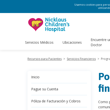
Usamos cookies para persona
utilizand
Encuentre u
Servicios Médicos
Ubicaciones
Doctor
Recursos para Pacientes
>
Servicios Financieros
>
Progra
Po
Inicio
fi
Pague su Cuenta
Póliza de Facturación y Cobros
Como pa
comunid