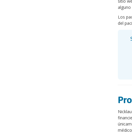
sitio w
alguno 
Los pac
del pac
Pro
Nicklau
financi
únicame
médicos