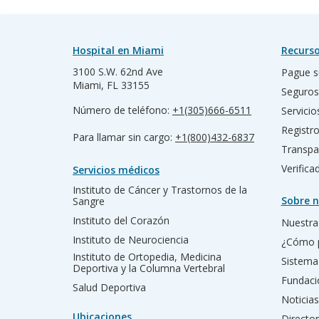
Hospital en Miami
Recurso
3100 S.W. 62nd Ave
Pague s
Miami, FL 33155
Seguros
Número de teléfono:
+1(305)666-6511
Servicio
Registr
Para llamar sin cargo:
+1(800)432-6837
Transpa
Verific
Servicios médicos
Instituto de Cáncer y Trastornos de la
Sobre n
Sangre
Instituto del Corazón
Nuestra 
Instituto de Neurociencia
¿Cómo 
Instituto de Ortopedia, Medicina
Sistema
Deportiva y la Columna Vertebral
Fundac
Salud Deportiva
Noticias
Ubicaciones
Director