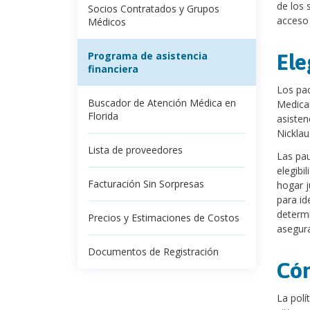
de los 
Socios Contratados y Grupos
acceso 
Médicos
Programa de asistencia
Ele
financiera
Los pac
Buscador de Atención Médica en
Medicai
Florida
asisten
Nicklaus
Lista de proveedores
Las pau
elegibi
Facturación Sin Sorpresas
hogar j
para id
determi
Precios y Estimaciones de Costos
asegur
Documentos de Registración
Cóm
La polí