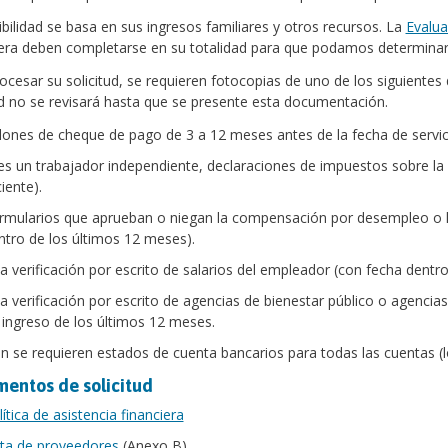
ibilidad se basa en sus ingresos familiares y otros recursos. La
Evalua
era deben completarse en su totalidad para que podamos determinar si 
ocesar su solicitud, se requieren fotocopias de uno de los siguiente
ud no se revisará hasta que se presente esta documentación.
lones de cheque de pago de 3 a 12 meses antes de la fecha de servic
 es un trabajador independiente, declaraciones de impuestos sobre l
iente).
rmularios que aprueban o niegan la compensación por desempleo o 
ntro de los últimos 12 meses).
a verificación por escrito de salarios del empleador (con fecha dentro
a verificación por escrito de agencias de bienestar público o agencia
 ingreso de los últimos 12 meses.
 se requieren estados de cuenta bancarios para todas las cuentas (
entos de solicitud
ítica de asistencia financiera
sta de proveedores
(Anexo B)