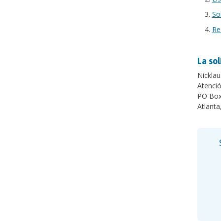
So
Re
La so
Nicklau
Atenció
PO Box
Atlant