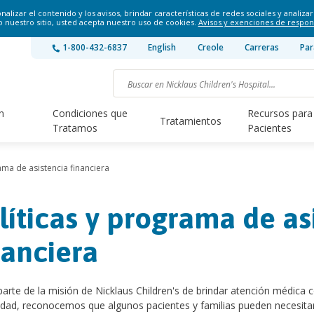
lizar el contenido y los avisos, brindar características de redes sociales y analizar 
o nuestro sitio, usted acepta nuestro uso de cookies.
Avisos y exenciones de respon
1-800-432-6837
English
Creole
Carreras
Par
n
Condiciones que
Recursos para
Tratamientos
Tratamos
Pacientes
ma de asistencia financiera
líticas y programa de as
nanciera
rte de la misión de Nicklaus Children's de brindar atención médica co
ad, reconocemos que algunos pacientes y familias pueden necesitar a