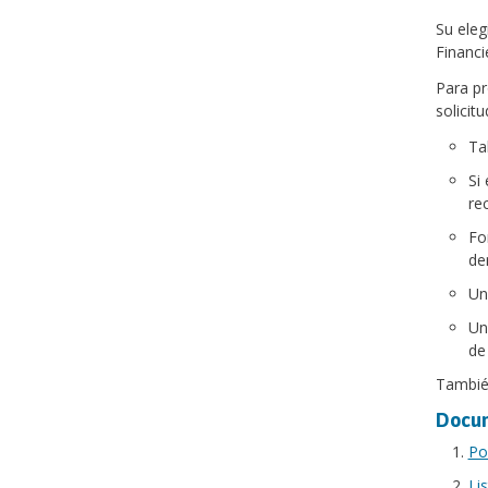
Su eleg
Financi
Para pr
solicit
Ta
Si
rec
Fo
de
Un
Un
de
También
Docum
Pol
Li