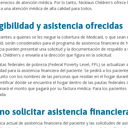
servicios de atención médica. Por lo tanto, Nicklaus Children's ofrece l
a una atención médica de alta calidad para todos.
gibilidad y asistencia ofrecidas
ientes a quienes se les niegue la cobertura de Medicaid, o que sean
d, serán considerados para el programa de asistencia financiera de Ni
cia pueden presentar una solicitud y la documentación de respaldo a 
 Children's o enviarla a la dirección que figura en la solicitud.
tas federales de pobreza (Federal Poverty Level, FPL) se actualizan a
lidad para la asistencia financiera del paciente. Se pedirá a los pacien
unto con los nombres de las personas que residan en el hogar durante 
entificar dónde se encuentra el hogar dentro de las pautas federales 
nará el monto que pagará por su factura médica. Para los pacientes q
ada.
o solicitar asistencia financier
tica actual de asistencia financiera del paciente y las solicitudes de a