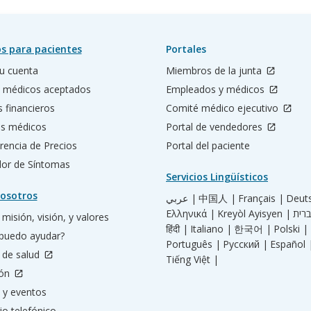
s para pacientes
Portales
u cuenta
Miembros de la junta
 médicos aceptados
Empleados y médicos
s financieros
Comité médico ejecutivo
os médicos
Portal de vendedores
rencia de Precios
Portal del paciente
ador de Síntomas
Servicios Lingüísticos
osotros
عربي |
中国人 |
Français |
Deut
Ελληνικά |
Kreyòl Ayisyen |
misión, visión, y valores
हिंदी |
Italiano |
한국어 |
Polski |
puedo ayudar?
Português |
Русский |
Español 
 de salud
Tiếng Việt |
ión
 y eventos
io telefónico