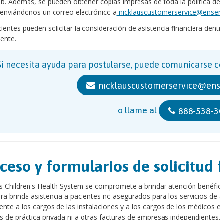
eb. Además, se pueden obtener copias impresas de toda la política de a
enviándonos un correo electrónico a
nicklauscustomerservice@ens
ientes pueden solicitar la consideración de asistencia financiera dentr
iente.
Si necesita ayuda para postularse, puede comunicarse co
nicklauscustomerservice@en
o llame al
888-538-3
ceso y formularios de solicitud 
s Children's Health System se compromete a brindar atención benéfica
era brinda asistencia a pacientes no asegurados para los servicios d
nte a los cargos de las instalaciones y a los cargos de los médicos e
 de práctica privada ni a otras facturas de empresas independientes.