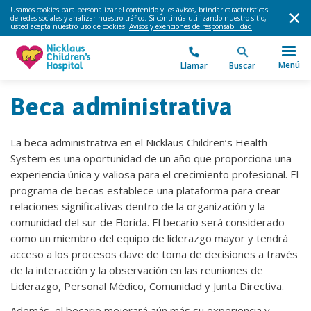
Usamos cookies para personalizar el contenido y los avisos, brindar características
de redes sociales y analizar nuestro tráfico. Si continúa utilizando nuestro sitio,
usted acepta nuestro uso de cookies.
Avisos y exenciones de responsabilidad
.
Menú
Llamar
Buscar
Beca administrativa
La beca administrativa en el Nicklaus Children’s Health
System es una oportunidad de un año que proporciona una
experiencia única y valiosa para el crecimiento profesional. El
programa de becas establece una plataforma para crear
relaciones significativas dentro de la organización y la
comunidad del sur de Florida. El becario será considerado
como un miembro del equipo de liderazgo mayor y tendrá
acceso a los procesos clave de toma de decisiones a través
de la interacción y la observación en las reuniones de
Liderazgo, Personal Médico, Comunidad y Junta Directiva.
Además, el becario mejorará aún más su experiencia y