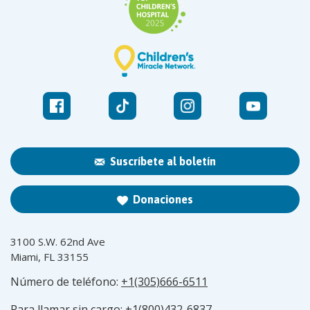
Suscríbete al boletín
Donaciones
3100 S.W. 62nd Ave
Miami, FL 33155
Número de teléfono:
+1(305)666-6511
Para llamar sin cargo:
+1(800)432-6837