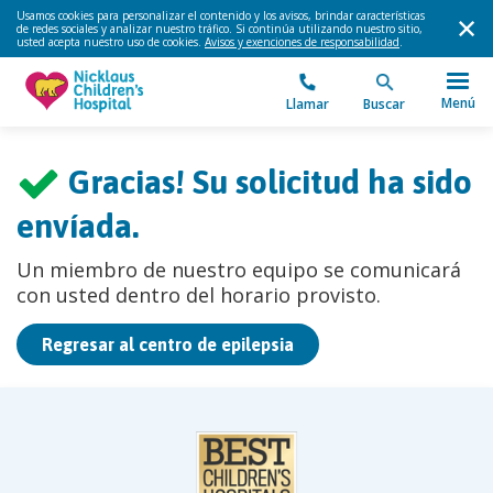
Usamos cookies para personalizar el contenido y los avisos, brindar características
de redes sociales y analizar nuestro tráfico. Si continúa utilizando nuestro sitio,
usted acepta nuestro uso de cookies.
Avisos y exenciones de responsabilidad
.
Menú
Llamar
Buscar
Gracias! Su solicitud ha sido
envíada.
Un miembro de nuestro equipo se comunicará
con usted dentro del horario provisto.
Regresar al centro de epilepsia