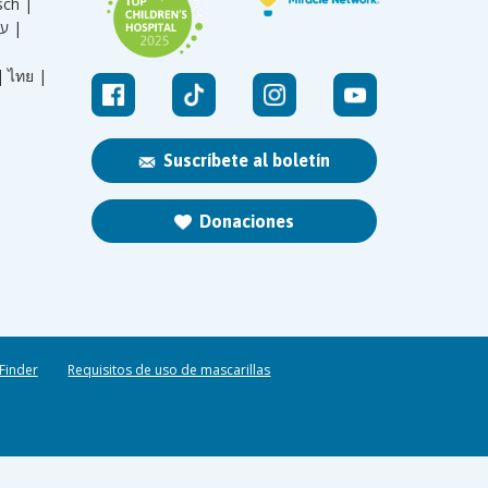
sch |
עברית |
|
ไทย |
Suscríbete al boletín
Donaciones
 Finder
Requisitos de uso de mascarillas