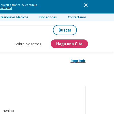
nuestro tráfico. Si continúa
sabilidad
.
ofesionales Médicos
Donaciones
Contáctenos
Buscar
Sobre Nosotros
Haga una Cita
Imprimir
emenino