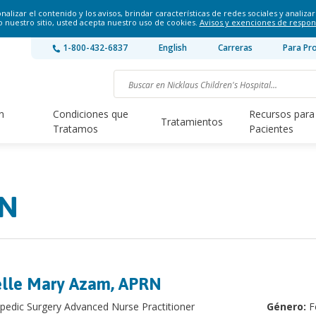
lizar el contenido y los avisos, brindar características de redes sociales y analizar 
o nuestro sitio, usted acepta nuestro uso de cookies.
Avisos y exenciones de respon
1-800-432-6837
English
Carreras
Para Pr
n
Condiciones que
Recursos para
Tratamientos
Tratamos
Pacientes
RN
lle Mary Azam, APRN
pedic Surgery Advanced Nurse Practitioner
Género:
F