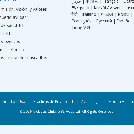
عربي |
中国人 |
Français |
Deut
Ελληνικά |
Kreyòl Ayisyen |
misión, visión, y valores
हिंदी |
Italiano |
한국어 |
Polski |
puedo ayudar?
Português |
Русский |
Español 
 de salud
Tiếng Việt |
ión
 y eventos
io telefónico
os de uso de mascarillas
acilidad de Uso
Prácticas de Privacidad
Aviso Legal
Florida Health
© 2026 Nicklaus Children's Hospital. All Rights Reserved.