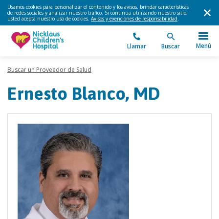
Usamos cookies para personalizar el contenido y los avisos, brindar características
de redes sociales y analizar nuestro tráfico. Si continúa utilizando nuestro sitio,
usted acepta nuestro uso de cookies.
Avisos y exenciones de responsabilidad
.
Menú
Llamar
Buscar
Buscar un Proveedor de Salud
Ernesto Blanco, MD