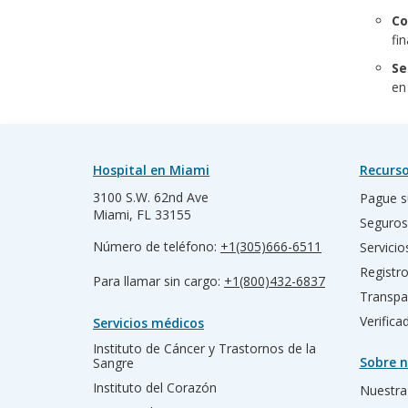
Co
fi
Se
en 
Hospital en Miami
Recurso
3100 S.W. 62nd Ave
Pague s
Miami, FL 33155
Seguros
Número de teléfono:
+1(305)666-6511
Servicio
Registr
Para llamar sin cargo:
+1(800)432-6837
Transpa
Verific
Servicios médicos
Instituto de Cáncer y Trastornos de la
Sobre n
Sangre
Instituto del Corazón
Nuestra 