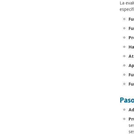
La eval
específ
Fu
Fu
Pr
Ha
At
Ap
Fu
Fu
Paso
Ad
Pr
se
se