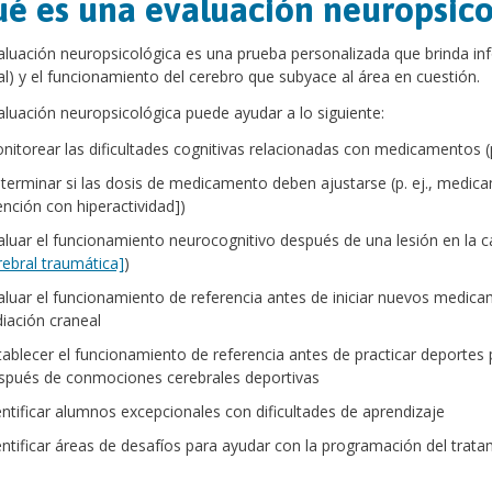
é es una evaluación neuropsico
luación neuropsicológica es una prueba personalizada que brinda i
al) y el funcionamiento del cerebro que subyace al área en cuestión.
luación neuropsicológica puede ayudar a lo siguiente:
nitorear las dificultades cognitivas relacionadas con medicamentos (p.
terminar si las dosis de medicamento deben ajustarse (p. ej., medic
ención con hiperactividad])
aluar el funcionamiento neurocognitivo después de una lesión en la c
rebral traumática]
)
aluar el funcionamiento de referencia antes de iniciar nuevos medica
diación craneal
tablecer el funcionamiento de referencia antes de practicar deportes 
spués de conmociones cerebrales deportivas
entificar alumnos excepcionales con dificultades de aprendizaje
entificar áreas de desafíos para ayudar con la programación del trat