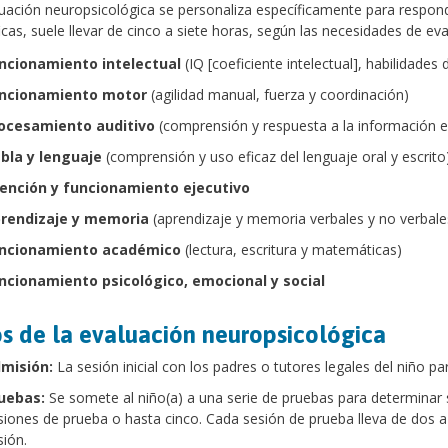
uación neuropsicológica se personaliza específicamente para respon
icas, suele llevar de cinco a siete horas, según las necesidades de eval
ncionamiento intelectual
(IQ [coeficiente intelectual], habilidade
ncionamiento motor
(agilidad manual, fuerza y coordinación)
ocesamiento auditivo
(comprensión y respuesta a la información 
bla y lenguaje
(comprensión y uso eficaz del lenguaje oral y escrito
ención y funcionamiento ejecutivo
rendizaje y memoria
(aprendizaje y memoria verbales y no verbale
ncionamiento académico
(lectura, escritura y matemáticas)
ncionamiento psicológico, emocional y social
s de la evaluación neuropsicológica
misión:
La sesión inicial con los padres o tutores legales del niño 
uebas:
Se somete al niño(a) a una serie de pruebas para determinar s
siones de prueba o hasta cinco. Cada sesión de prueba lleva de dos a
sión.