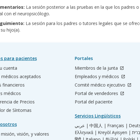
mentarios:
La sesión posterior a las pruebas en la que los padres o 
nal con el neuropsicólogo.
guimiento:
La sesión para los padres o tutores legales que se ofrec
su hijo(a).
s para pacientes
Portales
u cuenta
Miembros de la junta
 médicos aceptados
Empleados y médicos
s financieros
Comité médico ejecutivo
os médicos
Portal de vendedores
rencia de Precios
Portal del paciente
ador de Síntomas
Servicios Lingüísticos
osotros
عربي |
中国人 |
Français |
Deut
Ελληνικά |
Kreyòl Ayisyen |
misión, visión, y valores
हिंदी |
Italiano |
한국어 |
Polski |