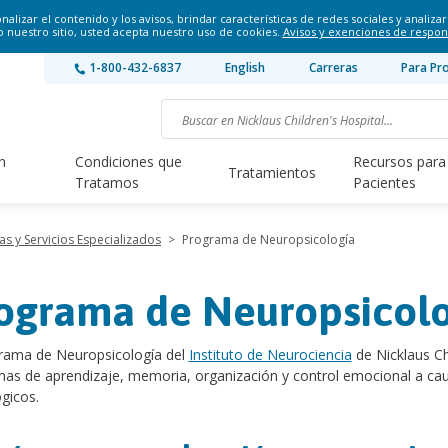
lizar el contenido y los avisos, brindar características de redes sociales y analizar 
o nuestro sitio, usted acepta nuestro uso de cookies.
Avisos y exenciones de respon
1-800-432-6837
English
Carreras
Para Pr
n
Condiciones que
Recursos para
Tratamientos
Tratamos
Pacientes
s y Servicios Especializados
>
Programa de Neuropsicología
ograma de Neuropsicol
grama de Neuropsicología del
Instituto de Neurociencia
de Nicklaus Ch
as de aprendizaje, memoria, organización y control emocional a caus
gicos.