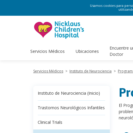
Usamos cookies para persona
utilizand
Encuentre u
Servicios Médicos
Ubicaciones
Doctor
Servicios Médicos
>
Instituto de Neurociencia
>
Programa
Pr
Instituto de Neurociencia (Inicio)
El Pro
Trastornos Neurológicos Infantiles
problem
neuroló
Clinical Trials