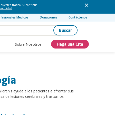
nuestro tráfico. Si continúa
sabilidad
.
ofesionales Médicos
Donaciones
Contáctenos
Buscar
Sobre Nosotros
Haga una Cita
ogía
ildren's ayuda a los pacientes a afrontar sus
a de lesiones cerebrales y trastornos