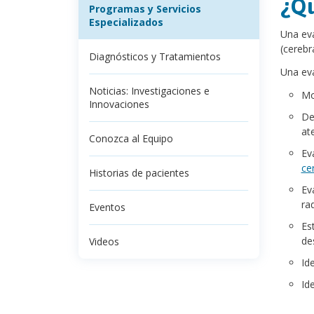
¿Qu
Programas y Servicios
Especializados
Una eva
(cerebr
Diagnósticos y Tratamientos
Una eva
Noticias: Investigaciones e
Mo
Innovaciones
De
at
Conozca al Equipo
Ev
ce
Historias de pacientes
Ev
ra
Eventos
Es
de
Videos
Id
Id