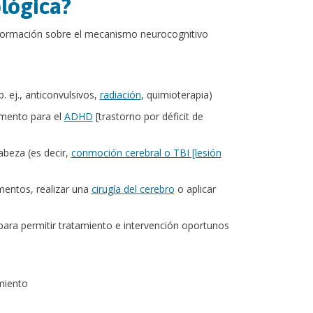
lógica?
nformación sobre el mecanismo neurocognitivo
 ej., anticonvulsivos,
radiación
, quimioterapia)
amento para el
ADHD
[trastorno por déficit de
abeza (es decir,
conmoción cerebral o TBI [lesión
mentos, realizar una
cirugía del cerebro
o aplicar
para permitir tratamiento e intervención oportunos
amiento