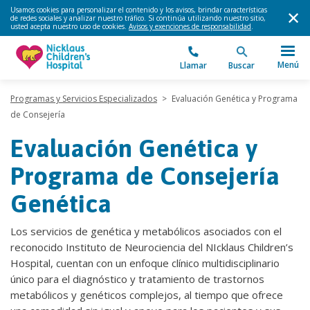
Usamos cookies para personalizar el contenido y los avisos, brindar características
de redes sociales y analizar nuestro tráfico. Si continúa utilizando nuestro sitio,
usted acepta nuestro uso de cookies.
Avisos y exenciones de responsabilidad
.
Menú
Llamar
Buscar
Programas y Servicios Especializados
>
Evaluación Genética y Programa
de Consejería
Evaluación Genética y
Programa de Consejería
Genética
Los servicios de genética y metabólicos asociados con el
reconocido Instituto de Neurociencia del NIcklaus Children’s
Hospital, cuentan con un enfoque clínico multidisciplinario
único para el diagnóstico y tratamiento de trastornos
metabólicos y genéticos complejos, al tiempo que ofrece