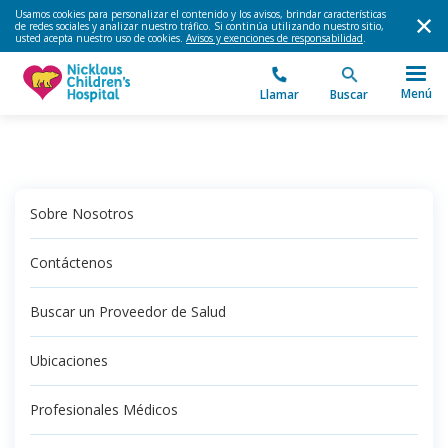
Usamos cookies para personalizar el contenido y los avisos, brindar características
de redes sociales y analizar nuestro tráfico. Si continúa utilizando nuestro sitio,
usted acepta nuestro uso de cookies.
Avisos y exenciones de responsabilidad
.
Menú
Llamar
Buscar
Sobre Nosotros
Contáctenos
Buscar un Proveedor de Salud
Ubicaciones
Profesionales Médicos