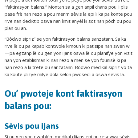
“faktirasyon balans.” Montan sa a gen anpil chans pou li plis
pase frè nan rezo a pou menm sèvis la epi li ka pa konte pou
rive nan dediktib oswa nan limit anyèl ki sot nan pòch ou pou
plan ou an.
“Bòdwo sipriz” se yon faktirasyon balans sanzatann. Sa ka
rive lè ou pa kapab kontwole kimoun ki patisipe nan swen w
—pa egzanp lè ou gen yon ijans oswa lè ou planifye yon vizit
nan yon etablisman ki nan rezo a men se yon founisè ki pa
nan rezo a ki trete ou sanzatann. Bòdwo medikal sipriz yo ta
ka koute plizyè milye dola selon pwosedi a oswa sèvis la.
Ou’ pwoteje kont faktirasyon
balans pou:
Sèvis pou ijans
Si ou gen yon pwoblèm medikal dijans epi ou resevwa sèvis