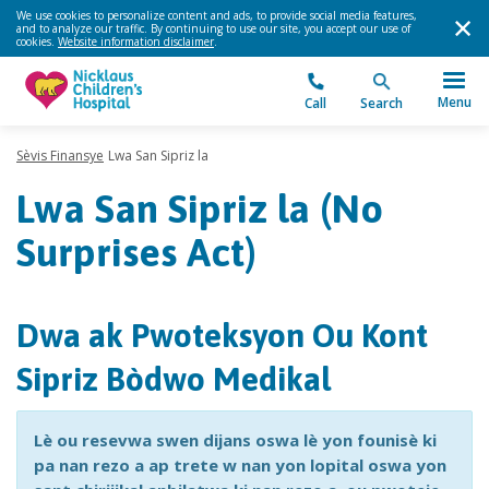
We use cookies to personalize content and ads, to provide social media features,
and to analyze our traffic. By continuing to use our site, you accept our use of
cookies.
Website information disclaimer
.
Menu
Call
Search
Sèvis Finansye
Lwa San Sipriz la
Lwa San Sipriz la (No
Surprises Act)
Dwa ak Pwoteksyon Ou Kont
Sipriz Bòdwo Medikal
Lè ou resevwa swen dijans oswa lè yon founisè ki
pa nan rezo a ap trete w nan yon lopital oswa yon