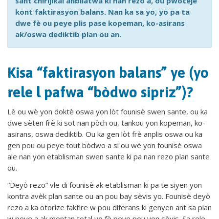
sant chirijikal anbilatwa ki nan rezo a, ou pwoteje
kont faktirasyon balans. Nan ka sa yo, yo pa ta
dwe fè ou peye plis pase kopeman, ko-asirans
ak/oswa dediktib plan ou an.
Kisa “faktirasyon balans” ye (yo
rele l pafwa “bòdwo sipriz”)?
Lè ou wè yon doktè oswa yon lòt founisè swen sante, ou ka
dwe sèten frè ki sot nan pòch ou, tankou yon kopeman, ko-
asirans, oswa dediktib. Ou ka gen lòt frè anplis oswa ou ka
gen pou ou peye tout bòdwo a si ou wè yon founisè oswa
ale nan yon etablisman swen sante ki pa nan rezo plan sante
ou.
“Deyò rezo” vle di founisè ak etablisman ki pa te siyen yon
kontra avèk plan sante ou an pou bay sèvis yo. Founisè deyò
rezo a ka otorize faktire w pou diferans ki genyen ant sa plan
w peye a ak montan total yo fè peye pou yon sèvis. Sa rele