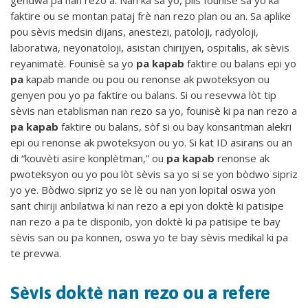
gendwa pa nan rezo a. Nan ka sa yo, plis founisè sa yo ka
faktire ou se montan pataj frè nan rezo plan ou an. Sa aplike
pou sèvis medsin dijans, anestezi, patoloji, radyoloji,
laboratwa, neyonatoloji, asistan chirijyen, ospitalis, ak sèvis
reyanimatè. Founisè sa yo
pa kapab
faktire ou balans epi yo
pa
kapab mande ou pou ou renonse ak pwoteksyon ou
genyen pou yo pa faktire ou balans. Si ou resevwa lòt tip
sèvis nan etablisman nan rezo sa yo, founisè ki pa nan rezo a
pa kapab
faktire ou balans, sòf si ou bay konsantman alekri
epi ou renonse ak pwoteksyon ou yo. Si kat ID asirans ou an
di “kouvèti asire konplètman,” ou
pa kapab
renonse ak
pwoteksyon ou yo pou lòt sèvis sa yo si se yon bòdwo sipriz
yo ye. Bòdwo sipriz yo se lè ou nan yon lopital oswa yon
sant chiriji anbilatwa ki nan rezo a epi yon doktè ki patisipe
nan rezo a pa te disponib, yon doktè ki pa patisipe te bay
sèvis san ou pa konnen, oswa yo te bay sèvis medikal ki pa
te prevwa.
Sèvis doktè nan rezo ou a refere