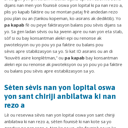
dijans nan men yon founisè oswa yon lopital ki pa nan rezo a,
plis yo kapab faktire ou se montan pataj frè andedan rezo
pou plan ou an (tankou kopeman, ko-asirans ak dediktib). Yo
pa kapab
fè ou peye faktirasyon balans pou sèvis dijans sa
yo. Sa gen ladan sèvis ou ka jwenn apre ou nan yon eta stab,
sòf si ou bay konsantman alekri epi ou renonse ak
pwoteksyon ou yo pou yo pa faktire ou balans pou
sèvis apre stabilizasyon sa yo. Si kat ID asirans ou an di
“kouvèti asire konplètman,” ou
pa kapab
bay konsantman
alekri epi ou renonse ak pwoteksyon ou yo pou yo pa faktire
ou balans pou sèvis apre estabilizasyon sa yo.
Sèten sèvis nan yon lopital oswa
yon sant chiriji anbilatwa ki nan
rezo a
Lè ou resevwa sèvis nan yon lopital oswa yon sant chiriji
anbilatwa ki nan rezo a, sèten founisè ki nan kote sa yo