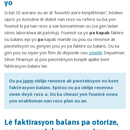
yo
Si kat ID asirans ou an di “kouvèti asire konplètman”, bòdwo
sipriz yo konsène lè doktè nan rezo ou refere ou ba yon
founisè ki pa nan rezo a san konsantman ou (sa gen ladan
sèvis laboratwa ak patoloji). Founisè sa yo
pa kapab
faktire
ou balans epi yo
pa
kapab mande ou pou ou renonse ak
pwoteksyon ou genyen pou yo pa faktire ou balans. Ou ka
gen pou ou siyen yon fòm (ki disponib sou
sitwèb
Depatman
Sèvis Finansye a) pou pwoteksyon konplè aplike kont
faktirasyon balans lan.
Ou pa
janm
oblije renonse ak pwoteksyon ou kont
faktirasyon balans. Epitou ou pa oblije resevwa
swen deyò rezo a. Ou ka chwazi yon founisè oswa
yon etablisman nan rezo plan ou an.
Lè faktirasyon balans pa otorize,