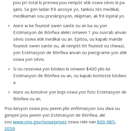
pou pri total ki prevwa pou nenpòt atik oswa sèvis ki pa
ijans. Sa gen ladan frè asosye yo, tankou tès medikal,
medikaman sou preskripsyon, ekipman, ak frè lopital yo.
Asire w ke founisè swen sante ou an ba ou yon
Estimasyon de Bònfwa alekri omwen 1 jou ouvrab anvan
sèvis oswa atik medikal ou an. Epitou, ou kapab mande
founisè swen sante ou, ak nenpòt lòt founisè ou chwazi,
yon Estimasyon de Bònfwa anvan ou pwograme yon atik
oswa yon sèvis.
Si ou resevwa yon bòdwo ki omwen $400 plis ke
Estimasyon de Bònfwa ou an, ou kapab konteste bòdwo
a.
Asire ou konsève yon kopi oswa yon foto Estimasyon de
Bònfwa ou an.
Pou kesyon oswa pou jwenn plis enfòmasyon sou dwa ou
genyen pou jwenn yon Estimasyon de Bònfwa, ale
sou
www.cms.gov/nosurprises
oswa rele nan
800-985-
3059
.