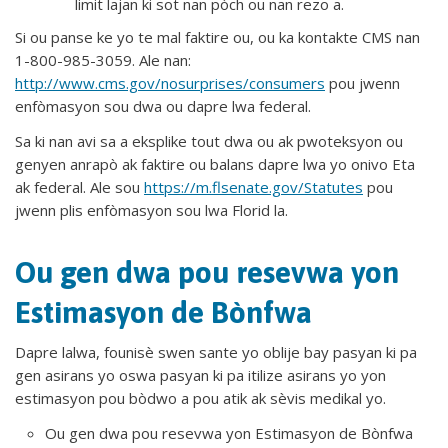
limit lajan ki sot nan pòch ou nan rezo a.
Si ou panse ke yo te mal faktire ou, ou ka kontakte CMS nan
1-800-985-3059. Ale nan:
http://www.cms.gov/nosurprises/consumers
pou jwenn
enfòmasyon sou dwa ou dapre lwa federal.
Sa ki nan avi sa a eksplike tout dwa ou ak pwoteksyon ou
genyen anrapò ak faktire ou balans dapre lwa yo onivo Eta
ak federal. Ale sou
https://m.flsenate.gov/Statutes
pou
jwenn plis enfòmasyon sou lwa Florid la.
Ou gen dwa pou resevwa yon
Estimasyon de Bònfwa
Dapre lalwa, founisè swen sante yo oblije bay pasyan ki pa
gen asirans yo oswa pasyan ki pa itilize asirans yo yon
estimasyon pou bòdwo a pou atik ak sèvis medikal yo.
Ou gen dwa pou resevwa yon Estimasyon de Bònfwa