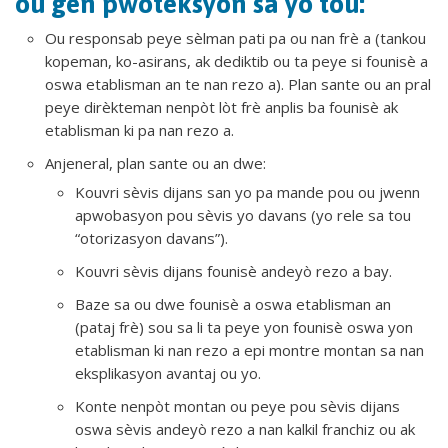
ou gen pwoteksyon sa yo tou:
Ou responsab peye sèlman pati pa ou nan frè a (tankou
kopeman, ko-asirans, ak dediktib ou ta peye si founisè a
oswa etablisman an te nan rezo a). Plan sante ou an pral
peye dirèkteman nenpòt lòt frè anplis ba founisè ak
etablisman ki pa nan rezo a.
Anjeneral, plan sante ou an dwe:
Kouvri sèvis dijans san yo pa mande pou ou jwenn
apwobasyon pou sèvis yo davans (yo rele sa tou
“otorizasyon davans”).
Kouvri sèvis dijans founisè andeyò rezo a bay.
Baze sa ou dwe founisè a oswa etablisman an
(pataj frè) sou sa li ta peye yon founisè oswa yon
etablisman ki nan rezo a epi montre montan sa nan
eksplikasyon avantaj ou yo.
Konte nenpòt montan ou peye pou sèvis dijans
oswa sèvis andeyò rezo a nan kalkil franchiz ou ak