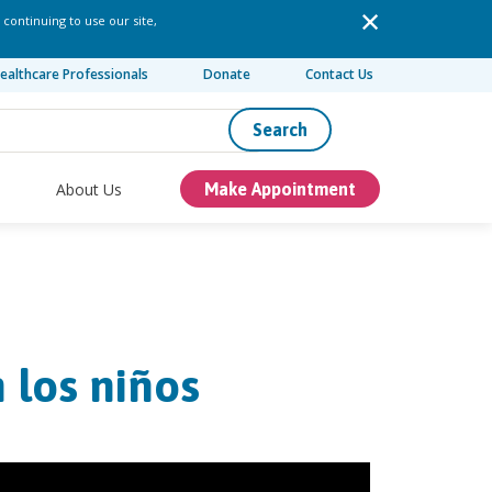
 continuing to use our site,
ealthcare Professionals
Donate
Contact Us
Search
About Us
Make Appointment
 los niños