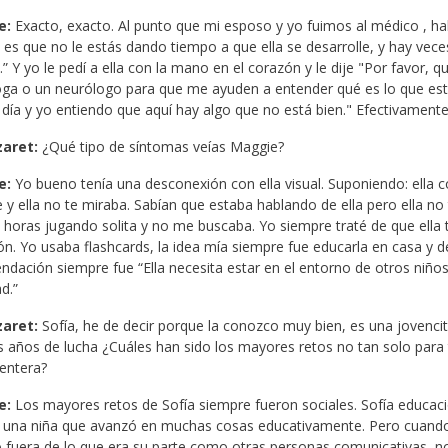
e:
Exacto, exacto. Al punto que mi esposo y yo fuimos al médico , h
es que no le estás dando tiempo a que ella se desarrolle, y hay vec
c.” Y yo le pedí a ella con la mano en el corazón y le dije "Por favo
ga o un neurólogo para que me ayuden a entender qué es lo que est
a día y yo entiendo que aquí hay algo que no está bien." Efectivamente 
zaret:
¿Qué tipo de síntomas veías Maggie?
e:
Yo bueno tenía una desconexión con ella visual. Suponiendo: ella c
y ella no te miraba. Sabían que estaba hablando de ella pero ella no
 horas jugando solita y no me buscaba. Yo siempre traté de que ella t
ión. Yo usaba flashcards, la idea mía siempre fue educarla en casa y d
dación siempre fue “Ella necesita estar en el entorno de otros niño
d.”
zaret:
Sofía, he de decir porque la conozco muy bien, es una jovencita
años de lucha ¿Cuáles han sido los mayores retos no tan solo para 
 entera?
e:
Los mayores retos de Sofía siempre fueron sociales. Sofía educac
e una niña que avanzó en muchas cosas educativamente. Pero cuando
 fuera de lo que era su parte como otras personas comunicativas, no