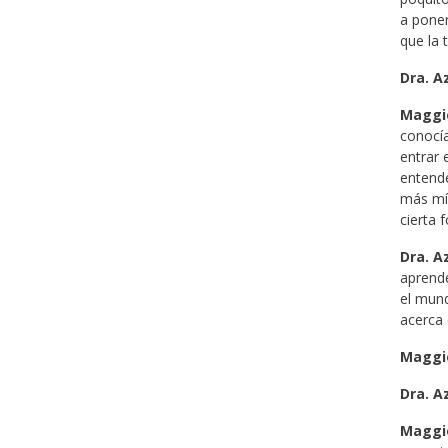
a poner
que la 
Dra. A
Maggi
conocía
entrar 
entende
más mín
cierta 
Dra. A
aprende
el mund
acerca 
Maggi
Dra. A
Maggi