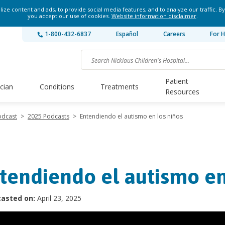
ze content and ads, to provide social media features, and to analyze our traffic. By
you accept our use of cookies.
Website information disclaimer
.
1-800-432-6837
Español
Careers
For H
Patient
ician
Conditions
Treatments
Resources
odcast
>
2025 Podcasts
>
Entendiendo el autismo en los niños
tendiendo el autismo en
asted on:
April 23, 2025