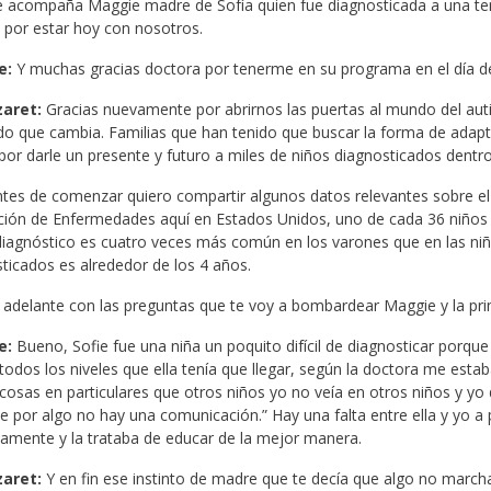
 acompaña Maggie madre de Sofía quien fue diagnosticada a una te
por estar hoy con nosotros.
e:
Y muchas gracias doctora por tenerme en su programa en el día d
zaret:
Gracias nuevamente por abrirnos las puertas al mundo del aut
do que cambia. Familias que han tenido que buscar la forma de adaptar
por darle un presente y futuro a miles de niños diagnosticados dentro
tes de comenzar quiero compartir algunos datos relevantes sobre el 
ión de Enfermedades aquí en Estados Unidos, uno de cada 36 niños s
iagnóstico es cuatro veces más común en los varones que en las niñ
ticados es alrededor de los 4 años.
 adelante con las preguntas que te voy a bombardear Maggie y la pri
e:
Bueno, Sofie fue una niña un poquito difícil de diagnosticar porque
 todos los niveles que ella tenía que llegar, según la doctora me est
cosas en particulares que otros niños yo no veía en otros niños y yo d
e por algo no hay una comunicación.” Hay una falta entre ella y yo a
amente y la trataba de educar de la mejor manera.
zaret:
Y en fin ese instinto de madre que te decía que algo no marcha