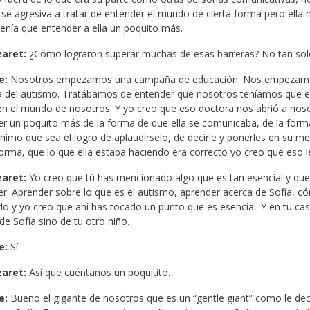
se agresiva a tratar de entender el mundo de cierta forma pero ella
tenía que entender a ella un poquito más.
zaret:
¿Cómo lograron superar muchas de esas barreras? No tan solo 
e:
Nosotros empezamos una campaña de educación. Nos empezamos 
 del autismo. Tratábamos de entender que nosotros teníamos que en
en el mundo de nosotros. Y yo creo que eso doctora nos abrió a no
r un poquito más de la forma de que ella se comunicaba, de la forma
imo que sea el logro de aplaudírselo, de decirle y ponerles en su me
forma, que lo que ella estaba haciendo era correcto yo creo que eso 
zaret:
Yo creo que tú has mencionado algo que es tan esencial y que q
r. Aprender sobre lo que es el autismo, aprender acerca de Sofía, c
o y yo creo que ahí has tocado un punto que es esencial. Y en tu c
de Sofía sino de tu otro niño.
e:
Sí.
zaret:
Así que cuéntanos un poquitito.
e:
Bueno el gigante de nosotros que es un “gentle giant” como le dec