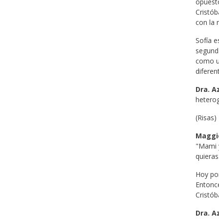
opuesto
Cristób
con la 
Sofía e
segunda
como u
diferen
Dra. A
heterog
(Risas)
Maggi
"Mami y
quieras
Hoy por
Entonce
Cristób
Dra. A