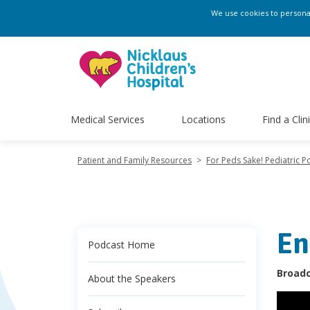
We use cookies to personali
Medical Services
Locations
Find a Clin
Patient and Family Resources
>
For Peds Sake! Pediatric P
En
Podcast Home
Broadc
About the Speakers