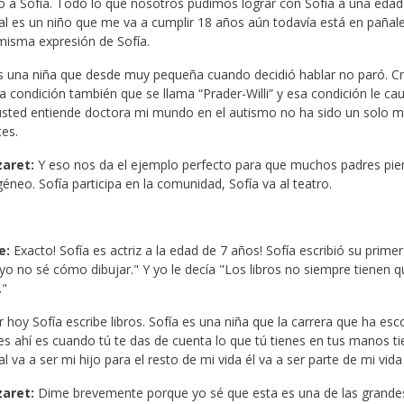
 a Sofía. Todo lo que nosotros pudimos lograr con Sofía a una eda
al es un niño que me va a cumplir 18 años aún todavía está en pañales
misma expresión de Sofía.
s una niña que desde muy pequeña cuando decidió hablar no paró. Cris
 condición también que se llama “Prader-Willi” y esa condición le ca
sted entiende doctora mi mundo en el autismo no ha sido un solo m
tes.
zaret:
Y eso nos da el ejemplo perfecto para que muchos padres pie
éneo. Sofía participa en la comunidad, Sofía va al teatro.
e:
Exacto! Sofía es actriz a la edad de 7 años! Sofía escribió su primer
o no sé cómo dibujar." Y yo le decía "Los libros no siempre tienen q
."
 hoy Sofía escribe libros. Sofía es una niña que la carrera que ha es
s ahí es cuando tú te das de cuenta lo que tú tienes en tus manos 
al va a ser mi hijo para el resto de mi vida él va a ser parte de mi vida
zaret:
Dime brevemente porque yo sé que esta es una de las grandes