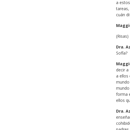
a estos
tareas,
cuán di
Maggi
(Risas)
Dra. A
Sofía?
Maggi
decir a
a ellos
mundo 
mundo l
forma e
ellos q
Dra. A
enseñar
cohibid
padres 