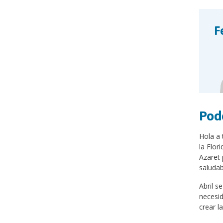
F
Pod
Hola a 
la Flor
Azaret 
saludab
Abril s
necesid
crear l