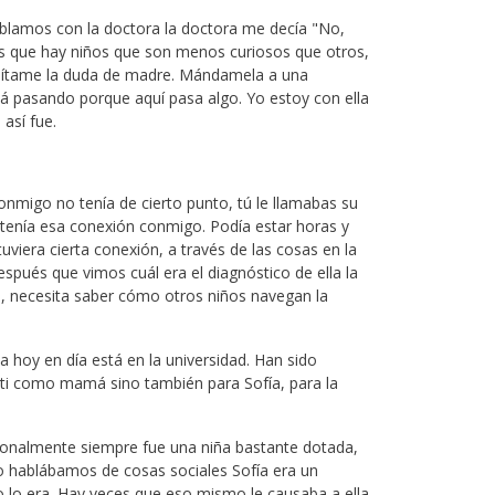
ablamos con la doctora la doctora me decía "No,
es que hay niños que son menos curiosos que otros,
r, quítame la duda de madre. Mándamela a una
á pasando porque aquí pasa algo. Yo estoy con ella
así fue.
onmigo no tenía de cierto punto, tú le llamabas su
 tenía esa conexión conmigo. Podía estar horas y
uviera cierta conexión, a través de las cosas en la
espués que vimos cuál era el diagnóstico de ella la
s, necesita saber cómo otros niños navegan la
 hoy en día está en la universidad. Han sido
ti como mamá sino también para Sofía, para la
ionalmente siempre fue una niña bastante dotada,
 hablábamos de cosas sociales Sofía era un
 lo era. Hay veces que eso mismo le causaba a ella