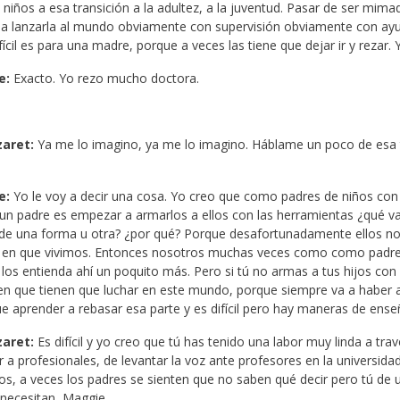
 niños a esa transición a la adultez, a la juventud. Pasar de ser mim
 a lanzarla al mundo obviamente con supervisión obviamente con ay
fícil es para una madre, porque a veces las tiene que dejar ir y rezar.
e:
Exacto. Yo rezo mucho doctora.
zaret:
Ya me lo imagino, ya me lo imagino. Háblame un poco de esa
e:
Yo le voy a decir una cosa. Yo creo que como padres de niños con
 un padre es empezar a armarlos a ellos con las herramientas ¿qué va
 de una forma u otra? ¿por qué? Porque desafortunadamente ellos no 
en que vivimos. Entonces nosotros muchas veces como como padres 
os entienda ahí un poquito más. Pero si tú no armas a tus hijos con l
n que tienen que luchar en este mundo, porque siempre va a haber a
ue aprender a rebasar esa parte y es difícil pero hay maneras de ense
zaret:
Es difícil y yo creo que tú has tenido una labor muy linda a tra
 a profesionales, de levantar la voz ante profesores en la universida
os, a veces los padres se sienten que no saben qué decir pero tú de
necesitan, Maggie.