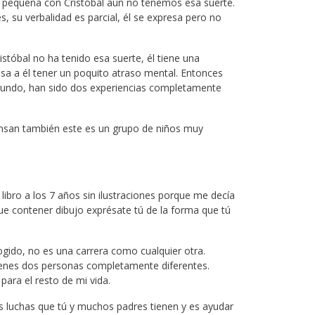
d pequeña con Cristóbal aún no tenemos esa suerte.
, su verbalidad es parcial, él se expresa pero no
tóbal no ha tenido esa suerte, él tiene una
usa a él tener un poquito atraso mental. Entonces
undo, han sido dos experiencias completamente
nsan también este es un grupo de niños muy
 libro a los 7 años sin ilustraciones porque me decía
ue contener dibujo exprésate tú de la forma que tú
cogido, no es una carrera como cualquier otra.
tienes dos personas completamente diferentes.
 para el resto de mi vida.
 luchas que tú y muchos padres tienen y es ayudar