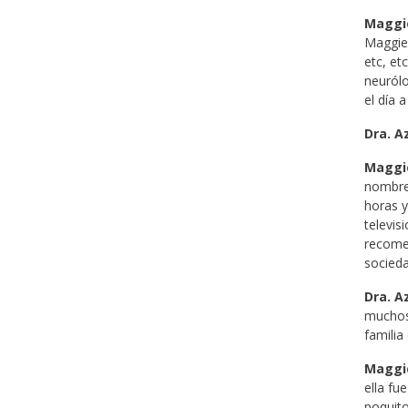
Maggi
Maggie 
etc, et
neurólo
el día 
Dra. A
Maggi
nombre 
horas y
televis
recomen
socieda
Dra. A
muchos 
familia
Maggi
ella fu
poquito