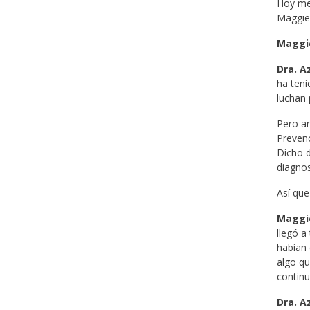
Hoy me
Maggie 
Maggi
Dra. A
ha teni
luchan 
Pero an
Prevenc
Dicho d
diagnos
Así que
Maggi
llegó a
habían 
algo qu
continu
Dra. A