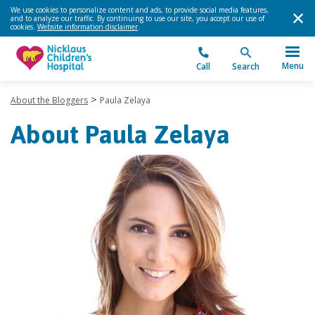
We use cookies to personalize content and ads, to provide social media features,
and to analyze our traffic. By continuing to use our site, you accept our use of
cookies.
Website information disclaimer
.
Menu
Call
Search
>
About the Bloggers
Paula Zelaya
About Paula Zelaya