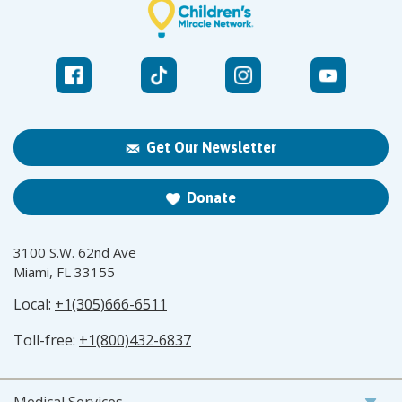
Get Our Newsletter
Donate
3100 S.W. 62nd Ave
Miami, FL 33155
Local:
+1(305)666-6511
Toll-free:
+1(800)432-6837
Medical Services