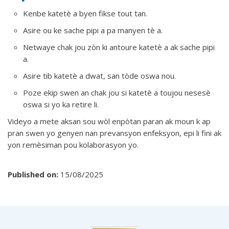
Kenbe katetè a byen fikse tout tan.
Asire ou ke sache pipi a pa manyen tè a.
Netwaye chak jou zòn ki antoure katetè a ak sache pipi
a.
Asire tib katetè a dwat, san tòde oswa nou.
Poze ekip swen an chak jou si katetè a toujou nesesè
oswa si yo ka retire li.
Videyo a mete aksan sou wòl enpòtan paran ak moun k ap
pran swen yo genyen nan prevansyon enfeksyon, epi li fini ak
yon remèsiman pou kolaborasyon yo.
Published on:
15/08/2025