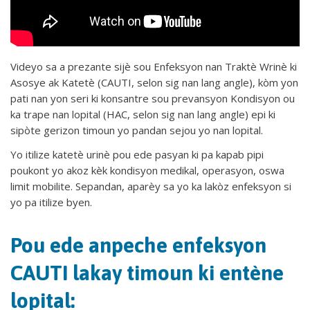
Videyo sa a prezante sijè sou Enfeksyon nan Traktè Wrinè ki
Asosye ak Katetè (CAUTI, selon sig nan lang angle), kòm yon
pati nan yon seri ki konsantre sou prevansyon Kondisyon ou
ka trape nan lopital (HAC, selon sig nan lang angle) epi ki
sipòte gerizon timoun yo pandan sejou yo nan lopital.
Yo itilize katetè urinè pou ede pasyan ki pa kapab pipi
poukont yo akoz kèk kondisyon medikal, operasyon, oswa
limit mobilite. Sepandan, aparèy sa yo ka lakòz enfeksyon si
yo pa itilize byen.
Pou ede anpeche enfeksyon
CAUTI lakay timoun ki entène
lopital: