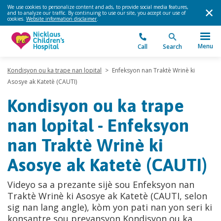
We use cookies to personalize content and ads, to provide social media features,
and to analyze our traffic. By continuing to use our site, you accept our use of
cookies.
Website information disclaimer
.
Menu
Call
Search
Kondisyon ou ka trape nan lopital
>
Enfeksyon nan Traktè Wrinè ki
Asosye ak Katetè (CAUTI)
Kondisyon ou ka trape
nan lopital - Enfeksyon
nan Traktè Wrinè ki
Asosye ak Katetè (CAUTI)
Videyo sa a prezante sijè sou Enfeksyon nan
Traktè Wrinè ki Asosye ak Katetè (CAUTI, selon
sig nan lang angle), kòm yon pati nan yon seri ki
konsantre sou prevansyon Kondisyon ou ka